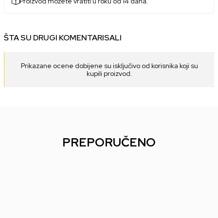
Proizvod možete vratiti u roku od 14 dana.
ŠTA SU DRUGI KOMENTARISALI
Prikazane ocene dobijene su isključivo od korisnika koji su
kupili proizvod.
PREPORUČENO