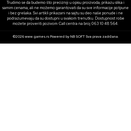
Trudimo se da budemo što precizniji u opisu proizvoda, prikazu slika i
samim cenama, ali ne možemo garantovati da su sve informacije potpune
i bez grešaka. Svi artikli prikazani na sajtu su deo naše ponude i ne
podrazumevaju da su dostupni u svakom trenutku. Dostupnost robe
možete proveriti pozivom Call centra na broj 063 10 48 564.
©2026
www.games.rs
Powered by
NB SOFT
Sva prava zadržana.