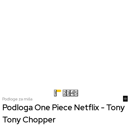
1
2
3
4
5
Podloge za miša
Podloga One Piece Netflix - Tony
Tony Chopper