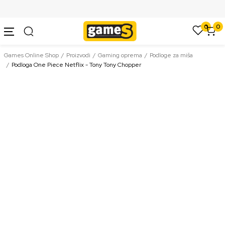
SIGURNO PLAĆANJE PLATNIM KARTICAMA
0
0
Games Online Shop
Proizvodi
Gaming oprema
Podloge za miša
Podloga One Piece Netflix - Tony Tony Chopper