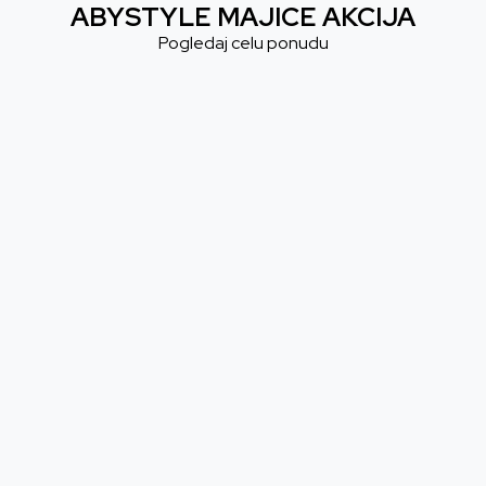
ABYSTYLE MAJICE AKCIJA
Pogledaj celu ponudu
Majica AbyStyle Assassin's Creed-
Majica AbyStyle Assa
Assassin - L
Assassin - M