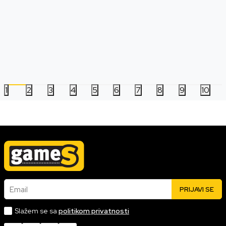
Čarobni štap Harry Potter - Harry Potter
Čarobni štap Harry P
Wand Replica
Granger Wand Repli
3.999,00
RSD
3.999,00
RSD
1
2
3
4
5
6
7
8
9
10
Email
PRIJAVI SE
Slažem se sa
politikom privatnosti