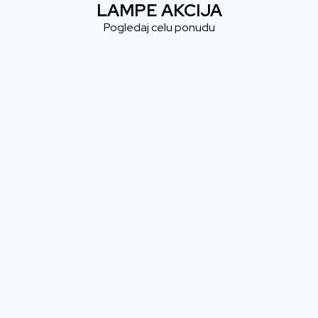
LAMPE AKCIJA
Pogledaj celu ponudu
Lampa Paladone Care Bears - Icon
Lampa Paladone Disne
Light
Lotso Huggin Bear Ic