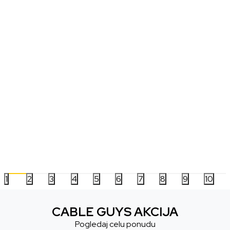
Kasica (Bank) Boruto - Next
Kasica (Bank) Disney -
Generations - Boruto
Stitch
3.499,00
RSD
2.999,00
RSD
1
2
3
4
5
6
7
8
9
10
CABLE GUYS AKCIJA
Pogledaj celu ponudu