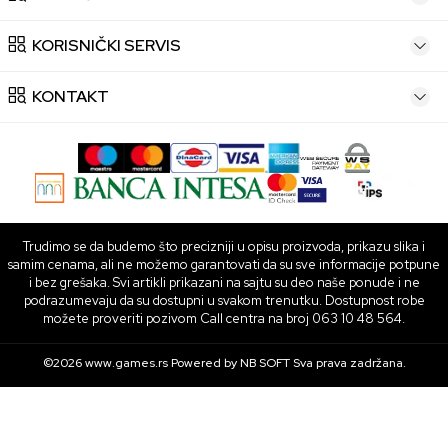
KORISNIČKI SERVIS
KONTAKT
Trudimo se da budemo što precizniji u opisu proizvoda, prikazu slika i
samim cenama, ali ne možemo garantovati da su sve informacije potpune
i bez grešaka. Svi artikli prikazani na sajtu su deo naše ponude i ne
podrazumevaju da su dostupni u svakom trenutku. Dostupnost robe
možete proveriti pozivom Call centra na broj 063 10 48 564.
©2026
www.games.rs
Powered by
NB SOFT
Sva prava zadržana.