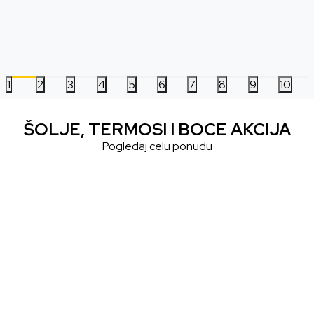
2.999,00
RSD
2.999,00
RSD
1
2
3
4
5
6
7
8
9
10
ŠOLJE, TERMOSI I BOCE AKCIJA
Pogledaj celu ponudu