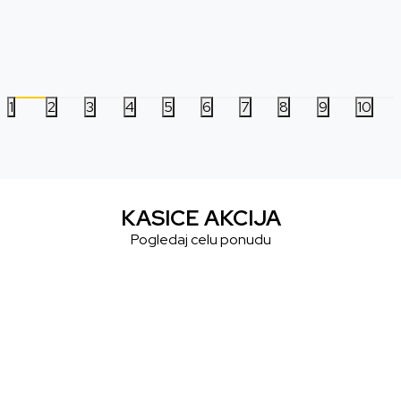
1.999,00
RSD
1.999,00
RSD
1
2
3
4
5
6
7
8
9
10
KASICE AKCIJA
Pogledaj celu ponudu