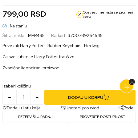
799,00
RSD
Obavesti me kada se promeni
cena
Na stanju
Šifra artikla:
MPR485
Barkod:
3700789264545
Privezak Harry Potter - Rubber Keychain - Hedwig
Za sve ljubitelje Harry Potter franšize
Zvanično licencirani proizvod
(0)
Izaberi količinu
DODAJ U KORPU
Dodaj u listu želja
Uporedi proizvod
Podeli
REZERVIŠI U RADNJI
PROVERITE DOSTUPNOST