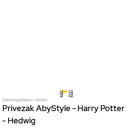
1
2
Gaming privesci i lančići
Privezak AbyStyle - Harry Potter
- Hedwig