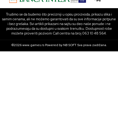
Trudimo se da budemo što precizniji u opisu proizvoda, prikazu slika i
samim cenama, ali ne možemo garantovati da su sve informacije potpune
i bez grešaka. Svi artikli prikazani na sajtu su deo naše ponude i ne
podrazumevaju da su dostupni u svakom trenutku. Dostupnost robe
možete proveriti pozivom Call centra na broj 063 10 48 564.
©2026
www.games.rs
Powered by
NB SOFT
Sva prava zadržana.