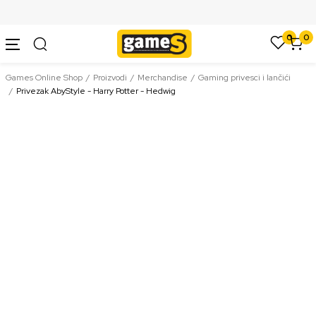
SIGURNO PLAĆANJE PLATNIM KARTICAMA
0
0
Games Online Shop
Proizvodi
Merchandise
Gaming privesci i lančići
Privezak AbyStyle - Harry Potter - Hedwig