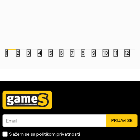
Privezak Pocket POP! - Ghost Face -
Privezak Pocket POP!
Mistery
One - Godzilla
999,00
RSD
999,00
RSD
1
2
3
4
5
6
7
8
9
10
11
12
Email
PRIJAVI SE
Slažem se sa
politikom privatnosti