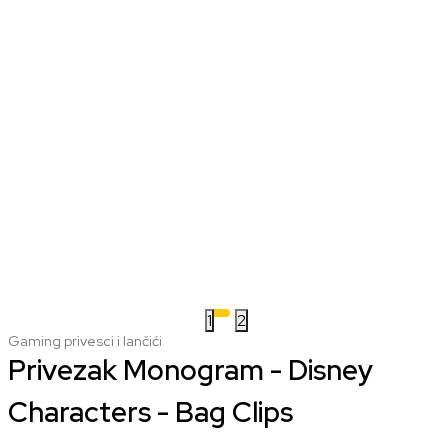
1
2
Gaming privesci i lančići
Privezak Monogram - Disney
Characters - Bag Clips