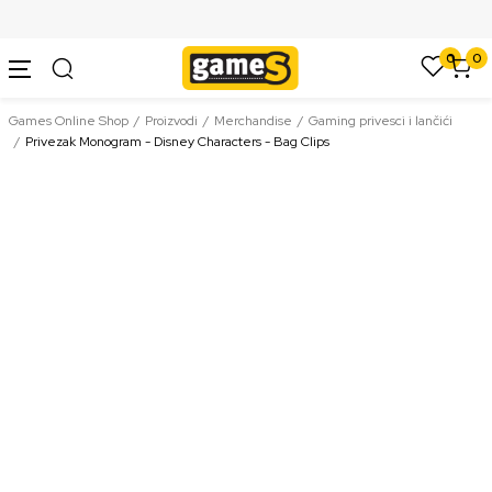
SIGURNO PLAĆANJE PLATNIM KARTICAMA
0
0
Games Online Shop
Proizvodi
Merchandise
Gaming privesci i lančići
Privezak Monogram - Disney Characters - Bag Clips