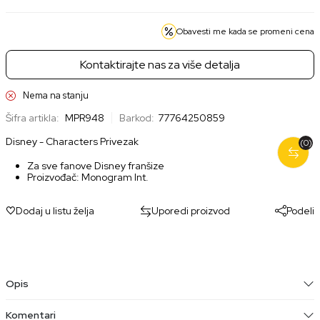
Obavesti me kada se promeni cena
Kontaktirajte nas za više detalja
Nema na stanju
Šifra artikla:
MPR948
Barkod:
77764250859
Disney - Characters Privezak
(0)
Za sve fanove Disney franšize
Proizvođač: Monogram Int.
Dodaj u listu želja
Uporedi proizvod
Podeli
Opis
Komentari