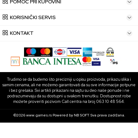
POMOĆ PRI KUPOVINI
KORISNIČKI SERVIS
KONTAKT
Trudimo se da budemo što precizniji u opisu proizvoda, prikazu slika i
samim cenama, ali ne možemo garantovati da su sve informacije potpune
i bez grešaka. Svi artikli prikazani na sajtu su deo naše ponude i ne
podrazumevaju da su dostupni u svakom trenutku. Dostupnost robe
možete proveriti pozivom Call centra na broj 063 10 48 564.
©2026
www.games.rs
Powered by
NB SOFT
Sva prava zadržana.