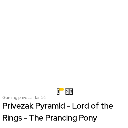
1
2
3
Gaming privesci i lančići
Privezak Pyramid - Lord of the
Rings - The Prancing Pony