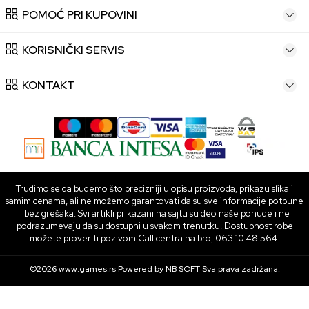
POMOĆ PRI KUPOVINI
KORISNIČKI SERVIS
KONTAKT
Trudimo se da budemo što precizniji u opisu proizvoda, prikazu slika i
samim cenama, ali ne možemo garantovati da su sve informacije potpune
i bez grešaka. Svi artikli prikazani na sajtu su deo naše ponude i ne
podrazumevaju da su dostupni u svakom trenutku. Dostupnost robe
možete proveriti pozivom Call centra na broj 063 10 48 564.
©2026
www.games.rs
Powered by
NB SOFT
Sva prava zadržana.