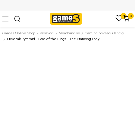
SIGURNO PLAĆANJE PLATNIM KARTICAMA
0
0
Games Online Shop
Proizvodi
Merchandise
Gaming privesci i lančići
Privezak Pyramid - Lord of the Rings - The Prancing Pony