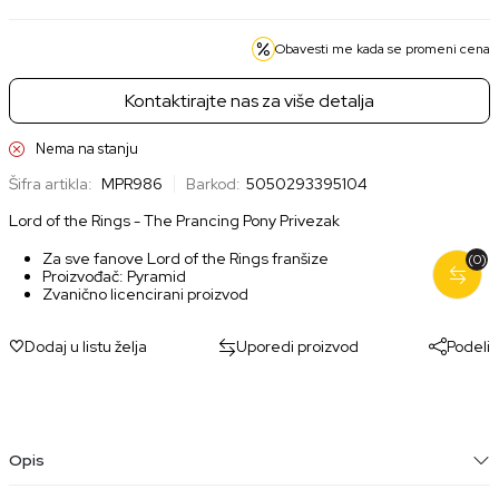
Obavesti me kada se promeni cena
Kontaktirajte nas za više detalja
Nema na stanju
Šifra artikla:
MPR986
Barkod:
5050293395104
Lord of the Rings - The Prancing Pony Privezak
Za sve fanove Lord of the Rings franšize
(0)
Proizvođač: Pyramid
Zvanično licencirani proizvod
Dodaj u listu želja
Uporedi proizvod
Podeli
Opis