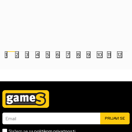
Privezak Pocket POP! - Ghost Face -
Privezak Pocket POP!
Mistery
One - Godzilla
999,00
RSD
999,00
RSD
1
2
3
4
5
6
7
8
9
10
11
12
Email
PRIJAVI SE
Slažem se sa
politikom privatnosti