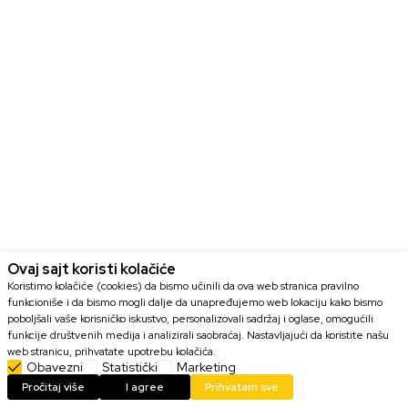
Ovaj sajt koristi kolačiće
Koristimo kolačiće (cookies) da bismo učinili da ova web stranica pravilno
funkcioniše i da bismo mogli dalje da unapređujemo web lokaciju kako bismo
poboljšali vaše korisničko iskustvo, personalizovali sadržaj i oglase, omogućili
funkcije društvenih medija i analizirali saobraćaj. Nastavljajući da koristite našu
web stranicu, prihvatate upotrebu kolačića.
Obavezni
Statistički
Marketing
Kontaktirajte nas za više detalja
Pročitaj više
I agree
Prihvatam sve