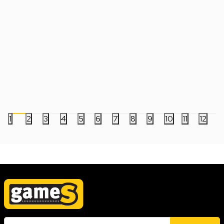
Privezak Pocket POP! - Ghost Face -
Privezak Pocket POP!
Mistery
One - Godzilla
999,00
RSD
999,00
RSD
1
2
3
4
5
6
7
8
9
10
11
12