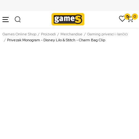
SIGURNO PLAĆANJE PLATNIM KARTICAMA
0
0
Games Online Shop
Proizvodi
Merchandise
Gaming privesci i lančići
Privezak Monogram - Disney Lilo & Stitch - Charm Bag Clip