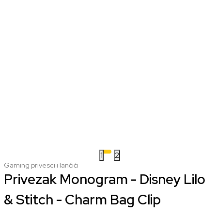
1
2
Gaming privesci i lančići
Privezak Monogram - Disney Lilo
& Stitch - Charm Bag Clip