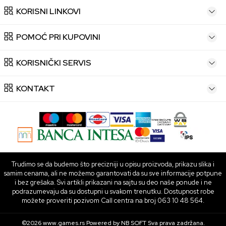
KORISNI LINKOVI
POMOĆ PRI KUPOVINI
KORISNIČKI SERVIS
KONTAKT
Trudimo se da budemo što precizniji u opisu proizvoda, prikazu slika i
samim cenama, ali ne možemo garantovati da su sve informacije potpune
i bez grešaka. Svi artikli prikazani na sajtu su deo naše ponude i ne
podrazumevaju da su dostupni u svakom trenutku. Dostupnost robe
možete proveriti pozivom Call centra na broj 063 10 48 564.
©2026
www.games.rs
Powered by
NB SOFT
Sva prava zadržana.