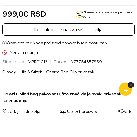
999,00
RSD
Obavesti me kada se promeni
cena
Kontaktirajte nas za više detalja
Obavesti me kada proizvod ponovo bude dostupan
Nema na stanju
Šifra artikla:
MPR01012
Barkod:
077764857959
Disney - Lilo & Stitch - Charm Bag Clip privezak
(0)
Dolazi u blind bag pakovanju, što znači da je svaki privezak
iznenađenje.
Dodaj u listu želja
Uporedi proizvod
Podeli