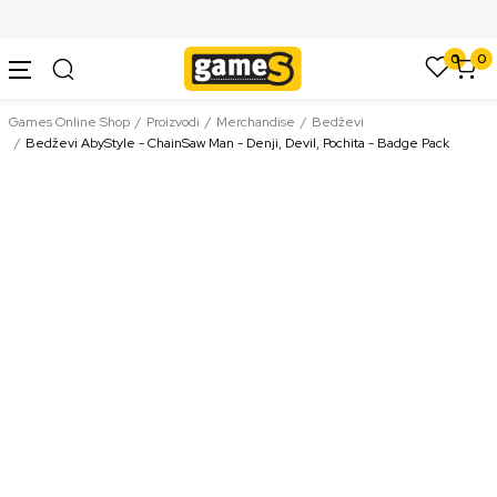
SIGURNO PLAĆANJE PLATNIM KARTICAMA
0
0
Games Online Shop
Proizvodi
Merchandise
Bedževi
Bedževi AbyStyle - ChainSaw Man - Denji, Devil, Pochita - Badge Pack