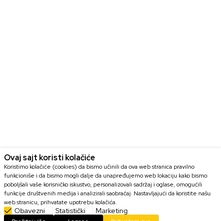
Ovaj sajt koristi kolačiće
Koristimo kolačiće (cookies) da bismo učinili da ova web stranica pravilno
funkcioniše i da bismo mogli dalje da unapređujemo web lokaciju kako bismo
poboljšali vaše korisničko iskustvo, personalizovali sadržaj i oglase, omogućili
funkcije društvenih medija i analizirali saobraćaj. Nastavljajući da koristite našu
web stranicu, prihvatate upotrebu kolačića.
Obavezni
Statistički
Marketing
DODAJ U KORPU