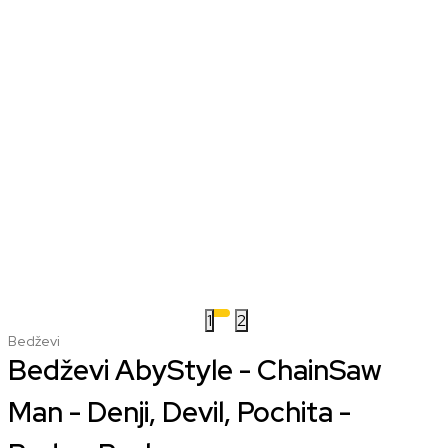
1
2
Bedževi
Bedževi AbyStyle - ChainSaw
Man - Denji, Devil, Pochita -