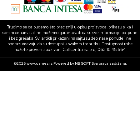
Trudimo se da budemo što precizniji u opisu proizvoda, prikazu slika i
samim cenama, ali ne možemo garantovati da su sve informacije potpune
i bez grešaka. Svi artikli prikazani na sajtu su deo naše ponude i ne
podrazumevaju da su dostupni u svakom trenutku. Dostupnost robe
možete proveriti pozivom Call centra na broj 063 10 48 564.
©2026
www.games.rs
Powered by
NB SOFT
Sva prava zadržana.