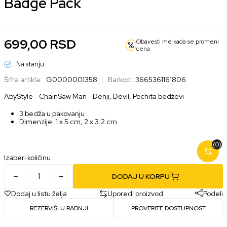
Badge Pack
699,00
RSD
Obavesti me kada se promeni
cena
Na stanju
Šifra artikla:
G0000001358
Barkod:
3665361161806
AbyStyle - ChainSaw Man - Denji, Devil, Pochita bedževi
3 bedža u pakovanju
Dimenzije: 1 x 5 cm, 2 x 3.2 cm
(0)
Izaberi količinu
DODAJ U KORPU
Dodaj u listu želja
Uporedi proizvod
Podeli
REZERVIŠI U RADNJI
PROVERITE DOSTUPNOST