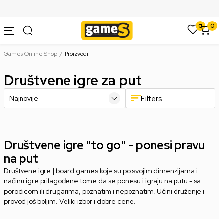
SIGURNO PLAĆANJE PLATNIM KARTICAMA
0
0
Games Online Shop
Proizvodi
Društvene igre za put
Filters
Društvene igre "to go" - ponesi pravu
na put
Društvene igre | board games koje su po svojim dimenzijama i
načinu igre prilagođene tome da se ponesu i igraju na putu - sa
porodicom ili drugarima, poznatim i nepoznatim. Učini druženje i
provod još boljim. Veliki izbor i dobre cene.