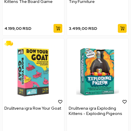
Kittens The Board Game
Tiny Furniture
4.199,00
RSD
3.499,00
RSD
Društvena igra Row Your Goat
Društvena igra Exploding
Kittens - Exploding Pigeons