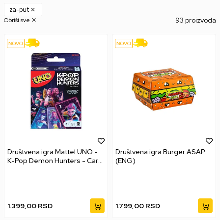
za-put
93 proizvoda
Obriši sve
Društvena igra Mattel UNO -
Društvena igra Burger ASAP
K-Pop Demon Hunters - Card
(ENG)
Game
1.399,00
RSD
1.799,00
RSD