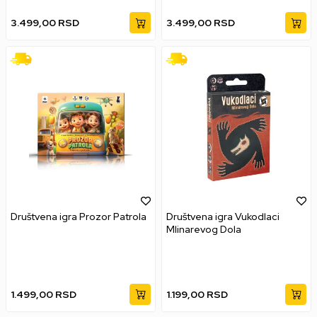
3.499,00
RSD
3.499,00
RSD
Društvena igra Prozor Patrola
Društvena igra Vukodlaci
Mlinarevog Dola
1.499,00
RSD
1.199,00
RSD