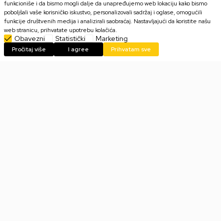
funkcioniše i da bismo mogli dalje da unapređujemo web lokaciju kako bismo
poboljšali vaše korisničko iskustvo, personalizovali sadržaj i oglase, omogućili
funkcije društvenih medija i analizirali saobraćaj. Nastavljajući da koristite našu
web stranicu, prihvatate upotrebu kolačića.
Obavezni
Statistički
Marketing
Pročitaj više
I agree
Prihvatam sve
Društvena igra Flip 7
Društvena igra Mattel UNO
Flip Express - Card Game
1.799,00
RSD
999,00
RSD