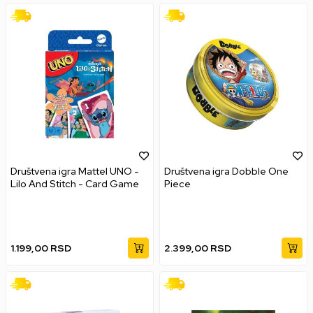
Društvena igra Mattel UNO -
Društvena igra Dobble One
Lilo And Stitch - Card Game
Piece
1.199,00
RSD
2.399,00
RSD