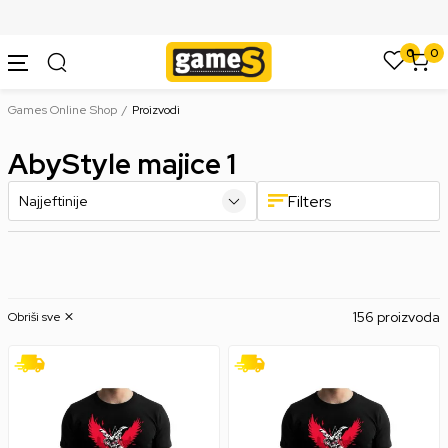
SIGURNO PLAĆANJE PLATNIM KARTICAMA
0
0
Games Online Shop
Proizvodi
AbyStyle majice 1
Filters
156 proizvoda
Obriši sve