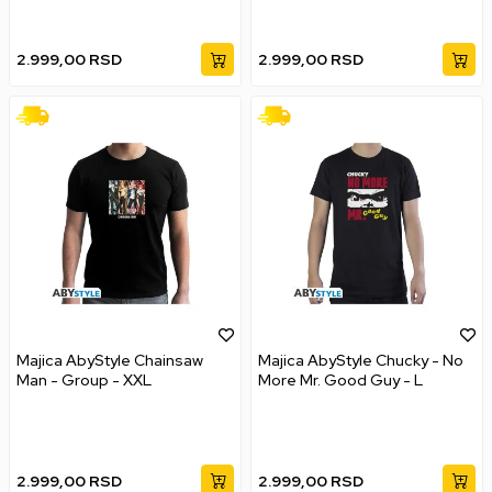
2.999,00
RSD
2.999,00
RSD
Majica AbyStyle Chainsaw
Majica AbyStyle Chucky - No
Man - Group - XXL
More Mr. Good Guy - L
2.999,00
RSD
2.999,00
RSD