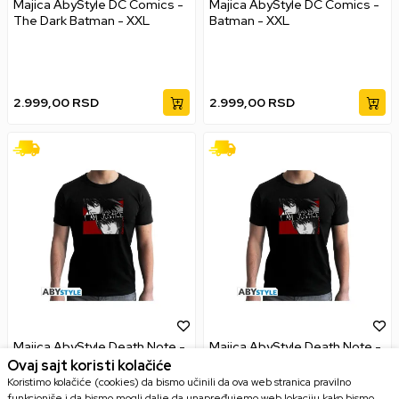
Majica AbyStyle DC Comics -
Majica AbyStyle DC Comics -
The Dark Batman - XXL
Batman - XXL
2.999,00
RSD
2.999,00
RSD
Majica AbyStyle Death Note -
Majica AbyStyle Death Note -
I Am Justice - L
I Am Justice - M
Ovaj sajt koristi kolačiće
Koristimo kolačiće (cookies) da bismo učinili da ova web stranica pravilno
funkcioniše i da bismo mogli dalje da unapređujemo web lokaciju kako bismo