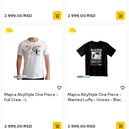
2.999,00
RSD
2.999,00
RSD
Majica AbyStyle One Piece -
Majica AbyStyle One Piece -
Full Crew - L
Wanted Luffy - Unisex - Black
- L
2.999,00
RSD
2.999,00
RSD