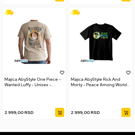
Majica AbyStyle One Piece -
Majica AbyStyle Rick And
Wanted Luffy - Unisex -
Morty - Peace Among Worlds
Vintage - XXL
- XXL
2.999,00
RSD
2.999,00
RSD