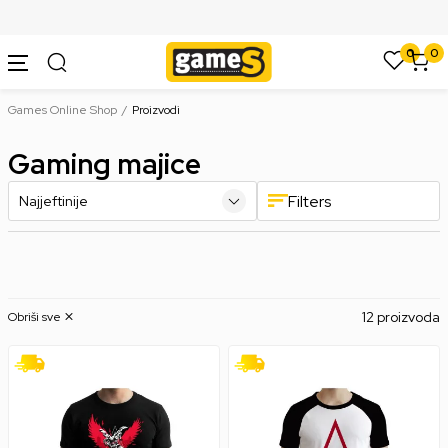
SIGURNO PLAĆANJE PLATNIM KARTICAMA
0
0
Games Online Shop
Proizvodi
Gaming majice
Filters
12 proizvoda
Obriši sve