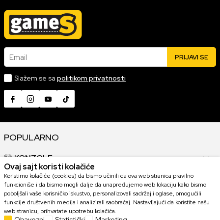
Email
PRIJAVI SE
Slažem se sa
politikom privatnosti
POPULARNO
KONZOLE
Ovaj sajt koristi kolačiće
Koristimo kolačiće (cookies) da bismo učinili da ova web stranica pravilno
GAMING OPREMA
funkcioniše i da bismo mogli dalje da unapređujemo web lokaciju kako bismo
poboljšali vaše korisničko iskustvo, personalizovali sadržaj i oglase, omogućili
funkcije društvenih medija i analizirali saobraćaj. Nastavljajući da koristite našu
KOLEKCIONARSKE FIGURE
web stranicu, prihvatate upotrebu kolačića.
Obavezni
Statistički
Marketing