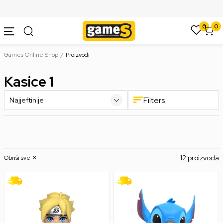
SIGURNO PLAĆANJE PLATNIM KARTICAMA
0
0
Games Online Shop
Proizvodi
Kasice 1
Filters
12 proizvoda
Obriši sve