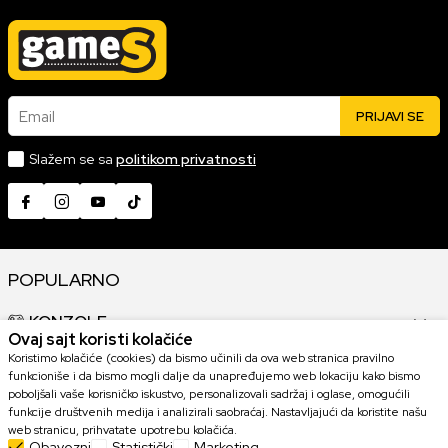
Email
PRIJAVI SE
Slažem se sa
politikom privatnosti
POPULARNO
KONZOLE
Ovaj sajt koristi kolačiće
Koristimo kolačiće (cookies) da bismo učinili da ova web stranica pravilno
GAMING OPREMA
funkcioniše i da bismo mogli dalje da unapređujemo web lokaciju kako bismo
poboljšali vaše korisničko iskustvo, personalizovali sadržaj i oglase, omogućili
funkcije društvenih medija i analizirali saobraćaj. Nastavljajući da koristite našu
KOLEKCIONARSKE FIGURE
web stranicu, prihvatate upotrebu kolačića.
Obavezni
Statistički
Marketing