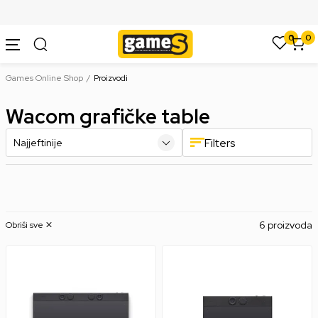
SIGURNO PLAĆANJE PLATNIM KARTICAMA
0
0
Games Online Shop
Proizvodi
Wacom grafičke table
Filters
6 proizvoda
Obriši sve