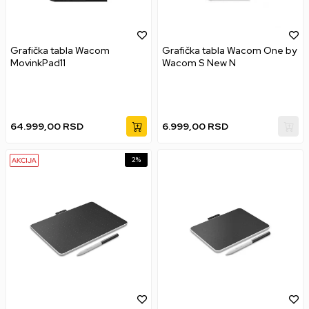
Grafička tabla Wacom
Grafička tabla Wacom One by
MovinkPad11
Wacom S New N
64.999,00
RSD
6.999,00
RSD
2
%