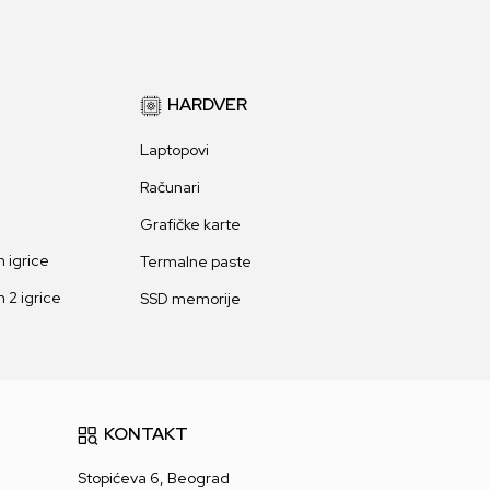
HARDVER
Laptopovi
Računari
Grafičke karte
 igrice
Termalne paste
 2 igrice
SSD memorije
KONTAKT
Stopićeva 6, Beograd