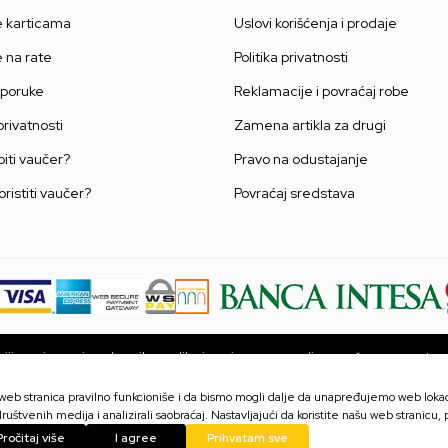
e karticama
Uslovi korišćenja i prodaje
e na rate
Politika privatnosti
sporuke
Reklamacije i povraćaj robe
 privatnosti
Zamena artikla za drugi
iti vaučer?
Pravo na odustajanje
oristiti vaučer?
Povraćaj sredstava
ji u opisu proizvoda, prikazu slika i samim cenama, ali ne možemo garantova
ni na sajtu su deo naše ponude i ne podrazumevaju da su dostupni u svakom
proveriti pozivom Call centra na broj 063 10 48 564.
a web stranica pravilno funkcioniše i da bismo mogli dalje da unapređujemo web lokaci
ruštvenih medija i analizirali saobraćaj. Nastavljajući da koristite našu web stranicu,
Pročitaj više
I agree
Prihvatam sve
©2026
www.games.rs
Powered by
NB SOFT
Sva prava zadržana.