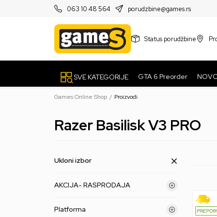
PRODAVNICE
063 10 48 564
porudzbine@games.rs
Status porudžbine
Pr
GTA 6 Preorder
NOV
SVE KATEGORIJE
Games Online Shop
Proizvodi
Razer Basilisk V3 PRO
Ukloni izbor
AKCIJA- RASPRODAJA
Platforma