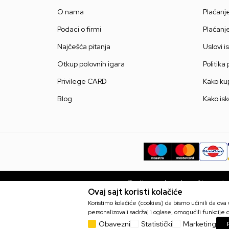
O nama
Plaćanj
Podaci o firmi
Plaćanj
Najčešća pitanja
Uslovi i
Otkup polovnih igara
Politika
Privilege CARD
Kako kup
Blog
Kako isk
Trudimo se da budemo što precizni
Ovaj sajt koristi kolačiće
bez grešaka. Svi artikli prikaza
Koristimo kolačiće (cookies) da bismo učinili da ov
personalizovali sadržaj i oglase, omogućili funkcije d
Obavezni
Statistički
Marketing