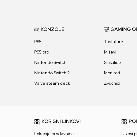
KONZOLE
GAMING O
PS5
Tastature
PS5 pro
Miševi
Nintendo Switch
Slušalice
Nintendo Switch 2
Monitori
Valve steam deck
Zvučnici
KORISNI LINKOVI
PO
Lokacije prodavnica
Uslovi p