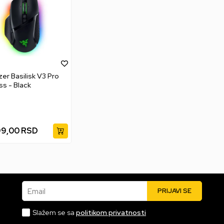
zer Basilisk V3 Pro
ss - Black
99,00
RSD
Email
PRIJAVI SE
Slažem se sa
politikom privatnosti