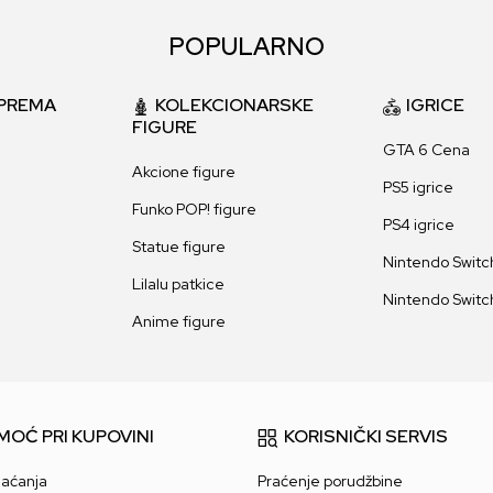
POPULARNO
PREMA
KOLEKCIONARSKE
IGRICE
FIGURE
GTA 6 Cena
Akcione figure
PS5 igrice
Funko POP! figure
PS4 igrice
Statue figure
Nintendo Switch
Lilalu patkice
Nintendo Switch
Anime figure
MOĆ PRI KUPOVINI
KORISNIČKI SERVIS
laćanja
Praćenje porudžbine