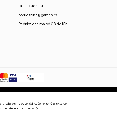
063 10 48 564
porudzbine@games.rs
Radnim danima od 08 do 16h
ti da su sve informacije potpune i
 trenutku. Dostupnost robe možete
ju kako bismo poboljšali vaše korisničko iskustvo,
 prihvatate upotrebu kolačića.