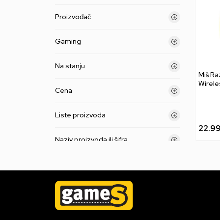
Proizvođač
Gaming
Na stanju
Miš Ra
Wirele
Cena
Liste proizvoda
22.9
Naziv proizvoda ili šifra
Primeni