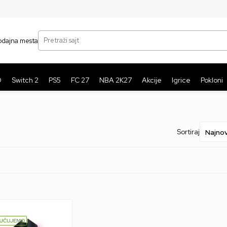
SIGURNO PLAĆANJE PLATNIM KARTICAMA
BE
Pretraži sajt
odajna mesta
O
Switch 2
PS5
FC 27
NBA 2K27
Akcije
Igrice
Pokloni
Sortiraj