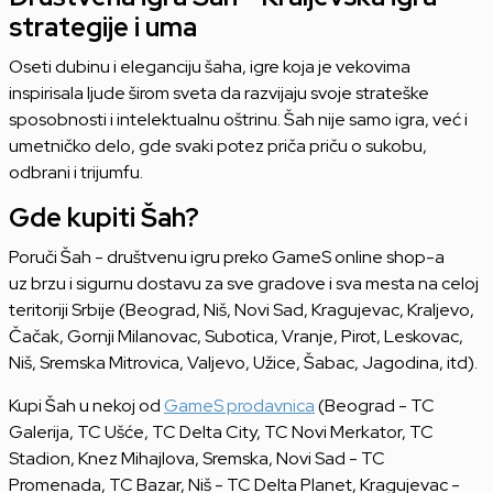
strategije i uma
Oseti dubinu i eleganciju šaha, igre koja je vekovima
inspirisala ljude širom sveta da razvijaju svoje strateške
sposobnosti i intelektualnu oštrinu. Šah nije samo igra, već i
umetničko delo, gde svaki potez priča priču o sukobu,
odbrani i trijumfu.
Gde kupiti Šah?
Poruči Šah - društvenu igru preko GameS online shop-a
uz brzu i sigurnu dostavu za sve gradove i sva mesta na celoj
teritoriji Srbije (Beograd, Niš, Novi Sad, Kragujevac, Kraljevo,
Čačak, Gornji Milanovac, Subotica, Vranje, Pirot, Leskovac,
Niš, Sremska Mitrovica, Valjevo, Užice, Šabac, Jagodina, itd).
Kupi Šah u nekoj od
GameS prodavnica
(Beograd - TC
Galerija, TC Ušće, TC Delta City, TC Novi Merkator, TC
Stadion, Knez Mihajlova, Sremska, Novi Sad - TC
Promenada, TC Bazar, Niš - TC Delta Planet, Kragujevac -