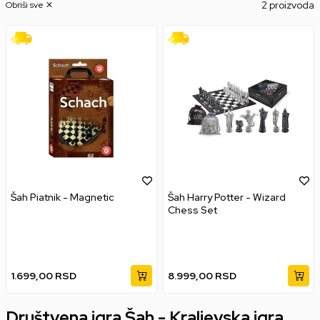
2 proizvoda
Obriši sve
Šah Piatnik - Magnetic
Šah Harry Potter - Wizard
Chess Set
1.699,00
RSD
8.999,00
RSD
Društvena igra Šah - Kraljevska igra