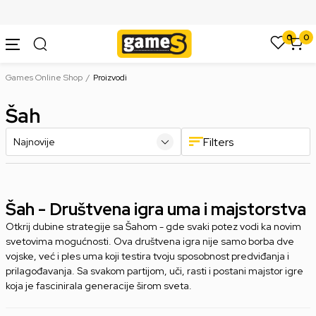
SIGURNO PLAĆANJE PLATNIM KARTICAMA
0
0
Games Online Shop
Proizvodi
Šah
Filters
Šah - Društvena igra uma i majstorstva
Otkrij dubine strategije sa Šahom - gde svaki potez vodi ka novim
svetovima mogućnosti. Ova društvena igra nije samo borba dve
vojske, već i ples uma koji testira tvoju sposobnost predviđanja i
prilagođavanja. Sa svakom partijom, uči, rasti i postani majstor igre
koja je fascinirala generacije širom sveta.