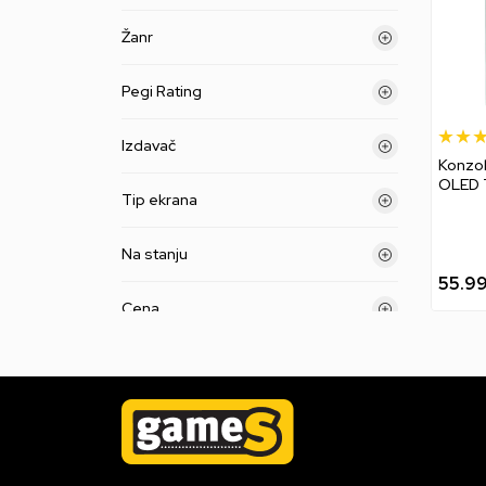
Žanr
Pegi Rating
Izdavač
Konzol
OLED 
Tip ekrana
Zelda 
Kingdo
Na stanju
55.9
Cena
Liste proizvoda
Naziv proizvoda ili šifra
Primeni