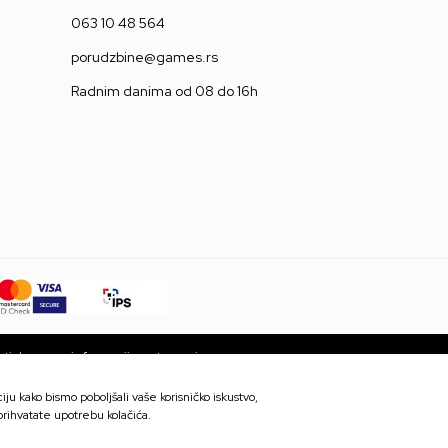
063 10 48 564
porudzbine@games.rs
Radnim danima od 08 do 16h
ti da su sve informacije potpune i
 trenutku. Dostupnost robe možete
ju kako bismo poboljšali vaše korisničko iskustvo,
 prihvatate upotrebu kolačića.