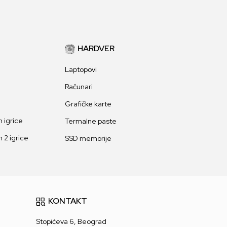
HARDVER
Laptopovi
Računari
Grafičke karte
 igrice
Termalne paste
 2 igrice
SSD memorije
KONTAKT
Stopićeva 6, Beograd