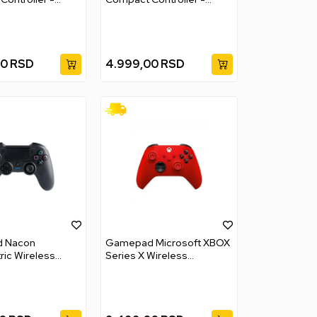
een
Orange
00
RSD
4.999,00
RSD
 Nacon
Gamepad Microsoft XBOX
ic Wireless
Series X Wireless
 - Black
Controller - Pulse Red