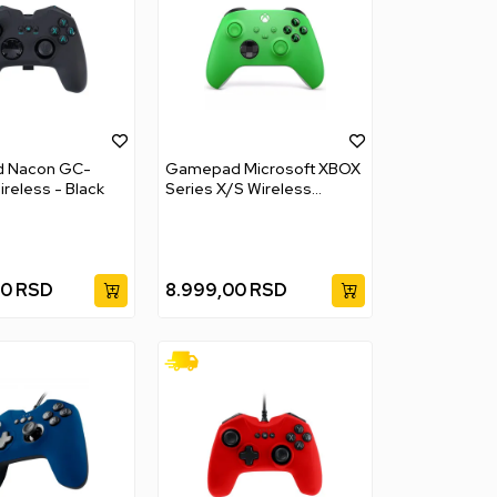
 Nacon GC-
Gamepad Microsoft XBOX
reless - Black
Series X/S Wireless
Controller - Velocity Green
00
RSD
8.999,00
RSD