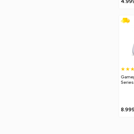
4.99
Gamep
Series
Contro
8.99