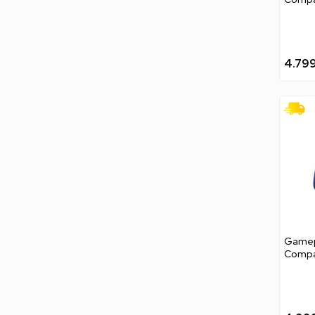
4.79
Gamep
Compac