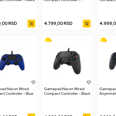
White
Camo Gr
9,00
RSD
4.799,00
RSD
4.999,
ad Nacon Wired
Gamepad Nacon Wired
Gamepad
t Controller - Blue
Compact Controller - Black
Asymmetr
Controller