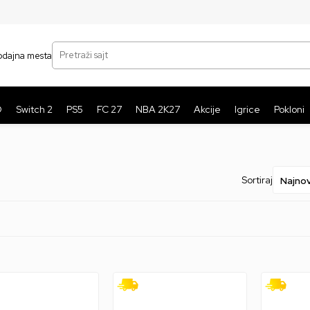
SIGURNO PLAĆANJE PLATNIM KARTICAMA
BE
Pretraži sajt
odajna mesta
O
Switch 2
PS5
FC 27
NBA 2K27
Akcije
Igrice
Pokloni
Sortiraj