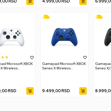
9,00
RSD
4.999,00
RSD
6.999,0
ad Microsoft XBOX
Gamepad Microsoft XBOX
Gamepad 
 X Wireless
Series X Wireless
Series X/
ller - Robot White
Controller - Shock Blue
Controlle
9,00
RSD
9.499,00
RSD
8.999,0