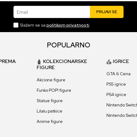
Email
PRIJAVI SE
Slažem se sa
politikom privatnosti
POPULARNO
PREMA
KOLEKCIONARSKE
IGRICE
FIGURE
GTA 6 Cena
Akcione figure
PS5 igrice
Funko POP! figure
PS4 igrice
Statue figure
Nintendo Switch
Lilalu patkice
Nintendo Switch
Anime figure