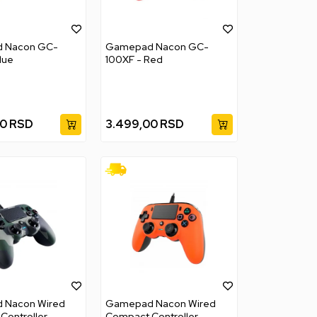
 Nacon GC-
Gamepad Nacon GC-
lue
100XF - Red
00
RSD
3.499,00
RSD
 Nacon Wired
Gamepad Nacon Wired
ontroller -
Compact Controller -