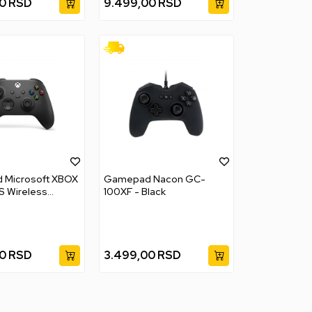
0
RSD
9.499,00
RSD
Microsoft XBOX
Gamepad Nacon GC-
S Wireless
100XF - Black
r - Carbon Black
0
RSD
3.499,00
RSD