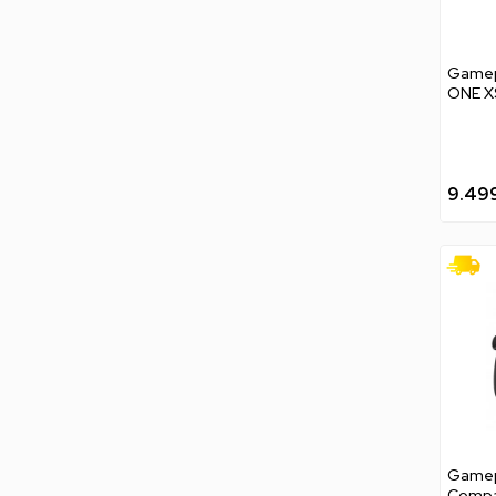
Gamep
ONE X
Contro
9.49
Gamep
Compac