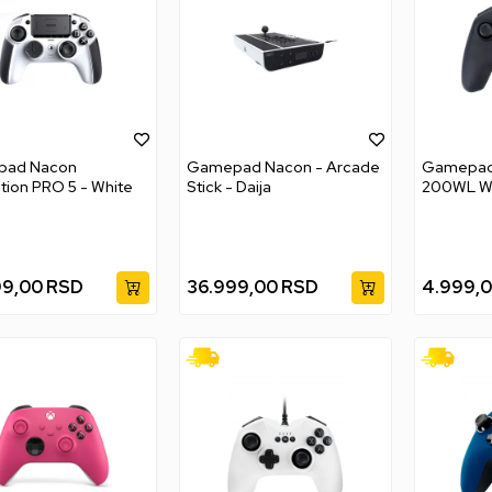
ad Nacon
Gamepad Nacon - Arcade
Gamepad
tion PRO 5 - White
Stick - Daija
200WL Wi
99,00
RSD
36.999,00
RSD
4.999,