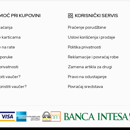
MOĆ PRI KUPOVINI
KORISNIČKI SERVIS
laćanja
Praćenje porudžbine
e karticama
Uslovi korišćenja i prodaje
e na rate
Politika privatnosti
sporuke
Reklamacije i povraćaj robe
 privatnosti
Zamena artikla za drugi
iti vaučer?
Pravo na odustajanje
oristiti vaučer?
Povraćaj sredstava