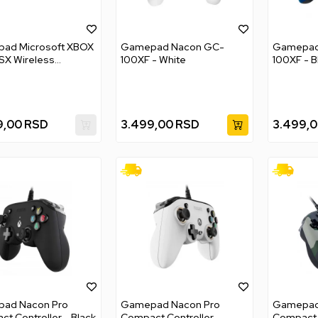
ad Microsoft XBOX
Gamepad Nacon GC-
Gamepad
SX Wireless
100XF - White
100XF - B
ller - Deep Pink
9,00
RSD
3.499,00
RSD
3.499,
ad Nacon Pro
Gamepad Nacon Pro
Gamepad
t Controller - Black
Compact Controller -
Compact C