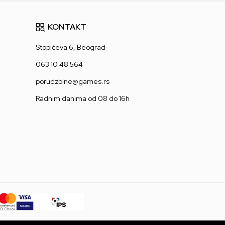
KONTAKT
Stopićeva 6, Beograd
063 10 48 564
porudzbine@games.rs
Radnim danima od 08 do 16h