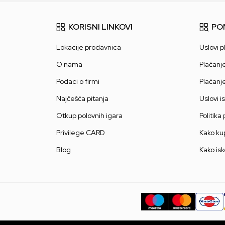
KORISNI LINKOVI
PO
Lokacije prodavnica
Uslovi p
O nama
Plaćanj
Podaci o firmi
Plaćanj
Najčešća pitanja
Uslovi i
Otkup polovnih igara
Politika
Privilege CARD
Kako kup
Blog
Kako isk