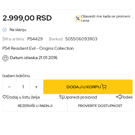
2.999,00 RSD
1.999,00 RSD
2.999,00
RSD
Obavesti me kada se promeni
cena
Na stanju
Šifra artikla:
PS4429
Barkod:
5055060931103
PS4 Resident Evil - Origins Collection
Datum izlaska:
21.01.2016
Izaberi količinu
DODAJ U KORPU
Dodaj u listu želja
Uporedi proizvod
Podeli
REZERVIŠI U RADNJI
PROVERITE DOSTUPNOST