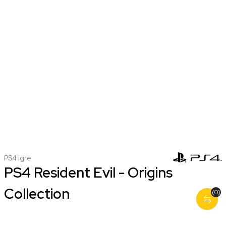
PS4 igre
PS4 Resident Evil - Origins
Collection
(0)
nova
koriscena