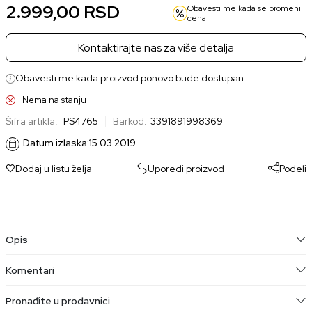
2.999,00
RSD
Obavesti me kada se promeni
cena
Kontaktirajte nas za više detalja
Obavesti me kada proizvod ponovo bude dostupan
Nema na stanju
Šifra artikla:
PS4765
Barkod:
3391891998369
Datum izlaska:
15.03.2019
Dodaj u listu želja
Uporedi proizvod
Podeli
Opis
Komentari
Pronađite u prodavnici