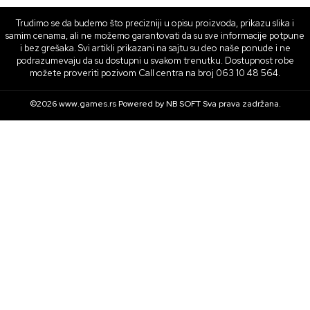
Trudimo se da budemo što precizniji u opisu proizvoda, prikazu slika i
samim cenama, ali ne možemo garantovati da su sve informacije potpune
i bez grešaka. Svi artikli prikazani na sajtu su deo naše ponude i ne
podrazumevaju da su dostupni u svakom trenutku. Dostupnost robe
možete proveriti pozivom Call centra na broj 063 10 48 564.
©2026
www.games.rs
Powered by
NB SOFT
Sva prava zadržana.