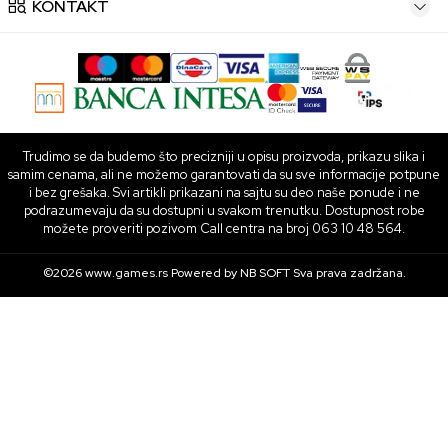
KONTAKT
Trudimo se da budemo što precizniji u opisu proizvoda, prikazu slika i
samim cenama, ali ne možemo garantovati da su sve informacije potpune
i bez grešaka. Svi artikli prikazani na sajtu su deo naše ponude i ne
podrazumevaju da su dostupni u svakom trenutku. Dostupnost robe
možete proveriti pozivom Call centra na broj 063 10 48 564.
©2026
www.games.rs
Powered by
NB SOFT
Sva prava zadržana.