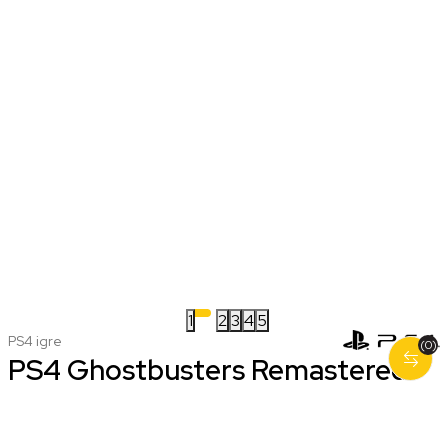
1
2
3
4
5
PS4 igre
(0)
PS4 Ghostbusters Remastered
Nova
Korišćena
2.999,00 RSD
1.499,00 RSD