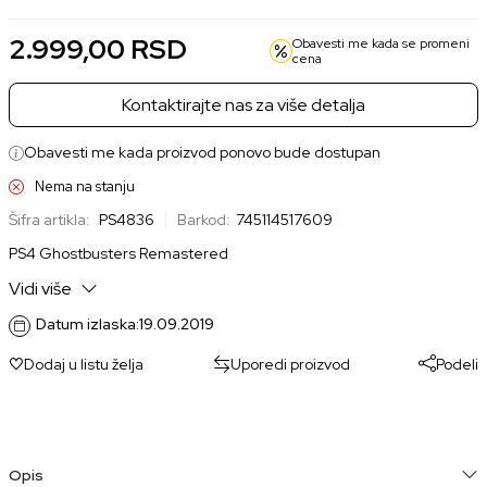
2.999,00
RSD
Obavesti me kada se promeni
cena
Kontaktirajte nas za više detalja
Obavesti me kada proizvod ponovo bude dostupan
Nema na stanju
Šifra artikla:
PS4836
Barkod:
745114517609
PS4 Ghostbusters Remastered
Vidi više
Datum izlaska:
19.09.2019
Dodaj u listu želja
Uporedi proizvod
Podeli
Opis