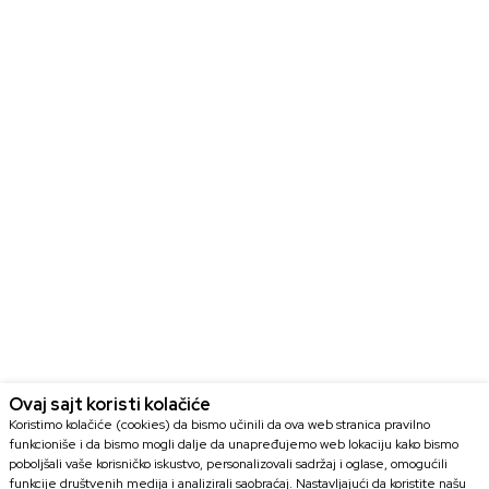
Ovaj sajt koristi kolačiće
Koristimo kolačiće (cookies) da bismo učinili da ova web stranica pravilno
funkcioniše i da bismo mogli dalje da unapređujemo web lokaciju kako bismo
poboljšali vaše korisničko iskustvo, personalizovali sadržaj i oglase, omogućili
funkcije društvenih medija i analizirali saobraćaj. Nastavljajući da koristite našu