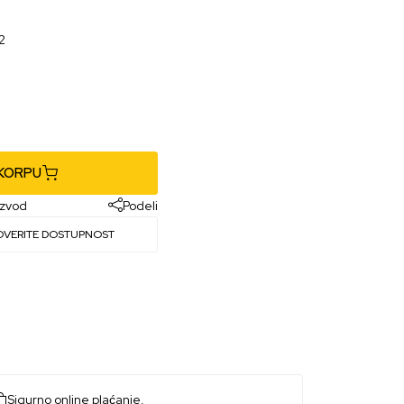
2
 KORPU
izvod
Podeli
OVERITE DOSTUPNOST
Sigurno online plaćanje.