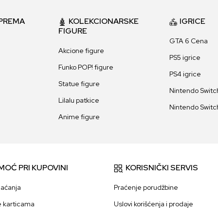
PREMA
KOLEKCIONARSKE
IGRICE
FIGURE
GTA 6 Cena
Akcione figure
PS5 igrice
Funko POP! figure
PS4 igrice
Statue figure
Nintendo Switch
Lilalu patkice
Nintendo Switch
Anime figure
MOĆ PRI KUPOVINI
KORISNIČKI SERVIS
laćanja
Praćenje porudžbine
e karticama
Uslovi korišćenja i prodaje