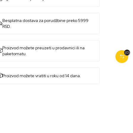
Besplatna dostava za porudžbine preko 5999
RSD.
Proizvod možete preuzeti u prodavnici ili na
(0)
paketomatu.
Proizvod možete vratiti u roku od 14 dana.