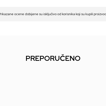
Prikazane ocene dobijene su isključivo od korisnika koji su kupili proizvo
PREPORUČENO