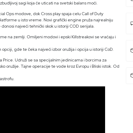
dljivoj sagi koja će uticati na svetski balans moći.
ial Ops modove, dok Cross play spaja celu Call of Duty
tforme u isto vreme. Novi grafički engine pruža najrealniju
 donosi najveći tehnički skok u istoriji COD serijala.
e na zemlji. Omiljeni modovi i epski Killstreakovi se vraćaju i
ciji, gde te čeka najveći izbor oružija i opcija u istoriji CoD.
a Price. Udruži se sa specijalnim jedinicama i borcima za
o oružije. Tajne operacije te vode kroz Evropu i Bliski istok. Od
astrofu.