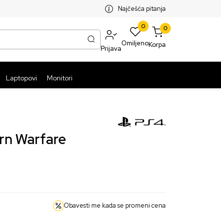
SPLATNA ISPORUKA PAKETA PREKO 5999 RSD
ST
Najčešća pitanja
0
0
Omiljeno
Korpa
Prijava
Laptopovi
Monitori
rn Warfare
Obavesti me kada se promeni cena