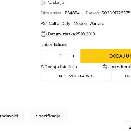
Na stanju
Šifra artikla:
PS4854
Barkod:
503091728575
PS4 Call of Duty - Modern Warfare
Datum izlaska:
25.10.2019
Izaberi količinu
DODAJ U
Dodaj u listu želja
Uporedi pro
REZERVIŠI U RADNJI
PR
rodavnici
Specifikacija