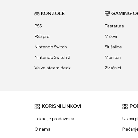
KONZOLE
GAMING O
PS5
Tastature
PS5 pro
Miševi
Nintendo Switch
Slušalice
Nintendo Switch 2
Monitori
Valve steam deck
Zvučnici
KORISNI LINKOVI
PO
Lokacije prodavnica
Uslovi p
O nama
Plaćanj