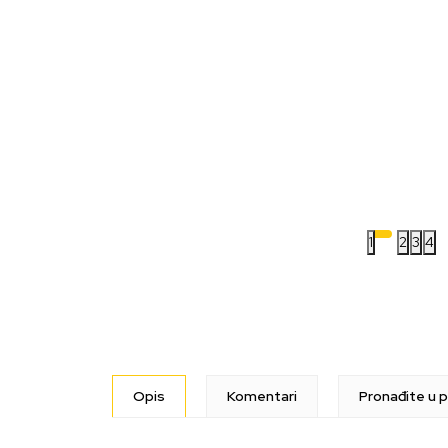
1
2
3
4
Opis
Komentari
Pronađite u p