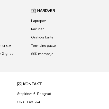
HARDVER
Laptopovi
Računari
Grafičke karte
 igrice
Termalne paste
 2 igrice
SSD memorije
KONTAKT
Stopićeva 6, Beograd
063 10 48 564