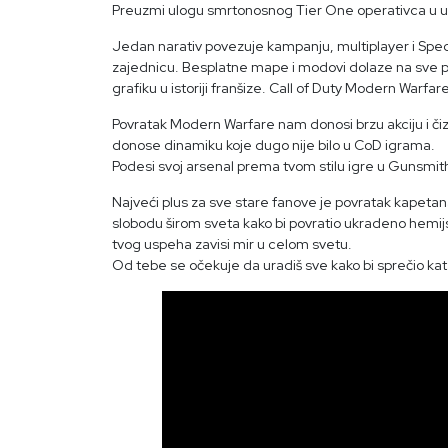
Preuzmi ulogu smrtonosnog Tier One operativca u uzbu
Jedan narativ povezuje kampanju, multiplayer i Spec
zajednicu. Besplatne mape i modovi dolaze na sve pla
grafiku u istoriji franšize. Call of Duty Modern Warfare
Povratak Modern Warfare nam donosi brzu akciju i čizm
donose dinamiku koje dugo nije bilo u CoD igrama.
Podesi svoj arsenal prema tvom stilu igre u Gunsmith op
Najveći plus za sve stare fanove je povratak kapetan
slobodu širom sveta kako bi povratio ukradeno hemijsk
tvog uspeha zavisi mir u celom svetu.
Od tebe se očekuje da uradiš sve kako bi sprečio kat