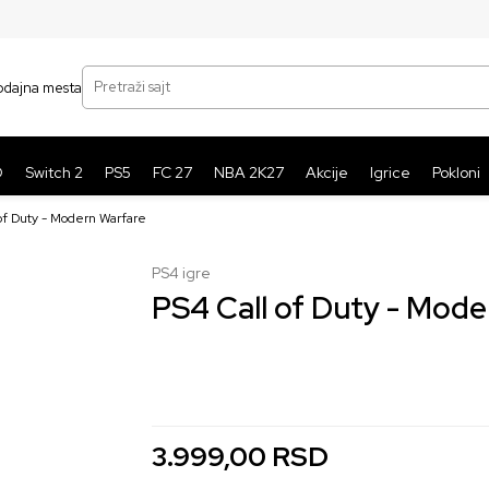
SIGURNO PLAĆANJE PLATNIM KARTICAMA
BE
Pretraži sajt
odajna mesta
O
Switch 2
PS5
FC 27
NBA 2K27
Akcije
Igrice
Pokloni
of Duty - Modern Warfare
PS4 igre
PS4 Call of Duty - Mode
nova
koriscena
3.999,00
2.999,00
RSD
RSD
3.999,00
RSD