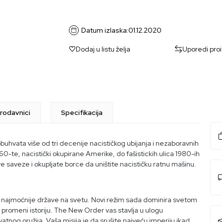
Datum izlaska:
01.12.2020
Dodaj u listu želja
Uporedi pro
rodavnici
Specifikacija
obuhvata više od tri decenije nacističkog ubijanja i nezaboravnih
0-te, nacistički okupirane Amerike, do fašistickih ulica 1980-ih
e saveze i okupljate borce da uništite nacističku ratnu mašinu.
 i najmoćnije države na svetu. Novi režim sada dominira svetom
 promeni istoriju. The New Order vas stavlja u ulogu
tnog oružija. Vaša misija je da srušite najveću imperiju ikad.