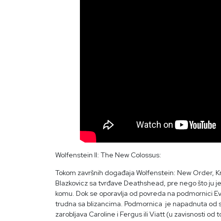
Wolfenstein II: The New Colossus:
Tokom završnih događaja
Wolfenstein
: New Order, Kr
Blazkovicz sa tvrđave Deathshead, pre nego što ju j
komu. Dok se oporavlja od povreda na podmornici Eva
trudna sa blizancima. Podmornica je napadnuta od s
zarobljava Caroline i Fergus ili Viatt (u zavisnosti o