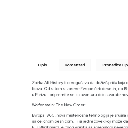
Opis
Komentari
Pronađite u p
Zbirka Alt History ti omogućava da doživiš priču koja 
likova. Od ratom razorene Evrope četrdesetih, do 196
u Parizu - pripremite se za avanturu dok stvarate nov
Wolfenstein: The New Order:
Evropa 1960, nova misteriozna tehnologija je srušila
sa čeličnom pesnicom. Ti si jedini čovek koji može da
B.J.Blazkowicz, elitnog vojnika sa arsenalom neverova