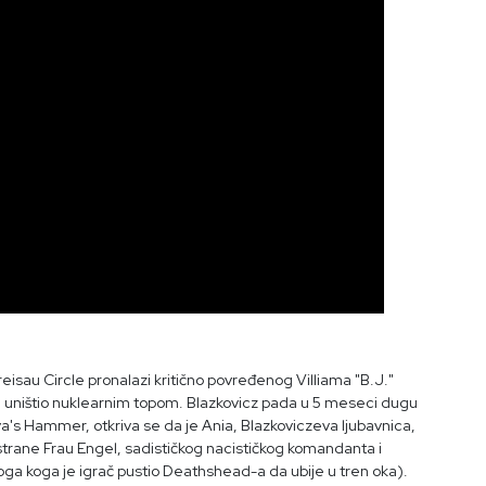
eisau Circle pronalazi kritično povređenog Villiama "B.J."
e uništio nuklearnim topom. Blazkovicz pada u 5 meseci dugu
's Hammer, otkriva se da je Ania, Blazkoviczeva ljubavnica,
trane Frau Engel, sadističkog nacističkog komandanta i
d toga koga je igrač pustio Deathshead-a da ubije u tren oka).