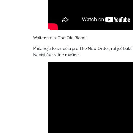
Wolfenstein: The Old Blood :
Priča koja te smešta pre The New Order, rat još bukt
Nacističke ratne mašine.