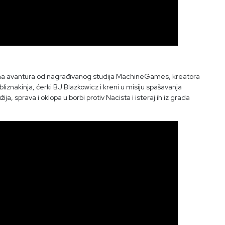
vna avantura od nagrađivanog studija MachineGames, kreatora
liznakinja, ćerki BJ Blazkowicz i kreni u misiju spašavanja
ja, sprava i oklopa u borbi protiv Nacista i isteraj ih iz grada