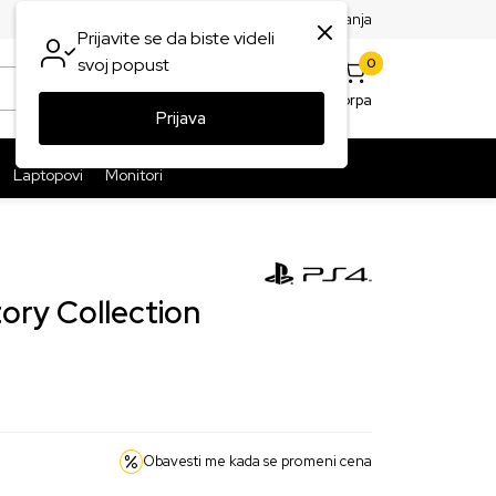
SPLATNA ISPORUKA PAKETA PREKO 5999 RSD
ST
Najčešća pitanja
Prijavite se da biste videli
0
svoj popust
0
Omiljeno
Korpa
Prijava
Prijava
Laptopovi
Monitori
tory Collection
Obavesti me kada se promeni cena