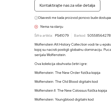
Kontaktirajte nas za više detalja
Obavesti me kada proizvod ponovo bude dostupa
Nema na stanju
Šifra artikla:
PS41079
Barkod:
50558564278
Wolfenstein Alt History Collection vodi te u epsk
kojoj su nacisti postigli globalnu dominaciju. Pucaj
serijala Wolfenstein.
Ova kolekcija obuhvata četiri igre:
Wolfenstein: The New Order fizička kopija
Wolfenstein: The Old Blood digitalni kod
Wolfenstein II: The New Colossus fizička kopija
Wolfenstein: Youngblood digitalni kod