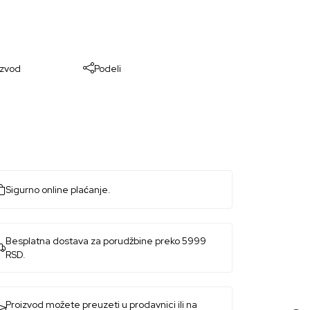
izvod
Podeli
Sigurno online plaćanje.
Besplatna dostava za porudžbine preko 5999
RSD.
Proizvod možete preuzeti u prodavnici ili na