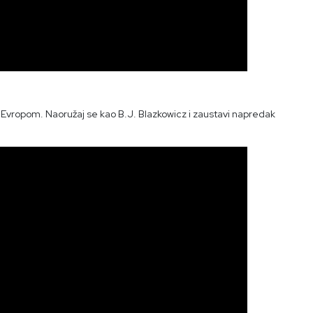
i Evropom. Naoružaj se kao B.J. Blazkowicz i zaustavi napredak