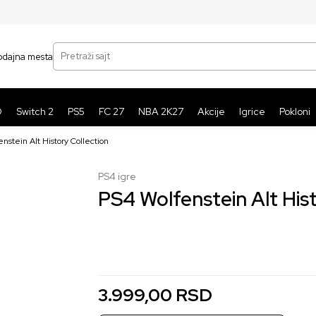
SIGURNO PLAĆANJE PLATNIM KARTICAMA
BE
Pretraži sajt
odajna mesta
O
Switch 2
PS5
FC 27
NBA 2K27
Akcije
Igrice
Pokloni
nstein Alt History Collection
PS4 igre
PS4 Wolfenstein Alt His
Nova
Korišćena
3.999,00
2.999,00
RSD
RSD
3.999,00
RSD