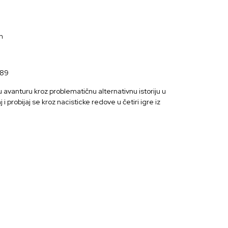
n
89
u avanturu kroz problematičnu alternativnu istoriju u
 i probijaj se kroz nacisticke redove u četiri igre iz