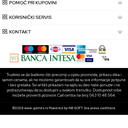
POMOĆ PRI KUPOVINI
KORISNIČKI SERVIS
KONTAKT
Trudimo se da budemo što precizniji u opisu proizvoda, prikazu slika i
samim cenama, ali ne možemo garantovati da su sve informacije potpune
i bez grešaka. Svi artikli prikazani na sajtu su deo naše ponude i ne
podrazumevaju da su dostupni u svakom trenutku. Dostupnost robe
možete proveriti pozivom Call centra na broj 063 10 48 564.
©2026
www.games.rs
Powered by
NB SOFT
Sva prava zadržana.