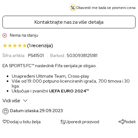
Obavesti me kada se promeni cena
Kontaktirajte nas za više detalja
Nema na stanju
(1
recenzija
)
Šifra artikla:
PS41501
Barkod:
5030938125181
EA SPORTS FC™ naslednik Fifa serijala je stigao.
Unapređeni Ultimate Team, Cross-play
Više od 19.000 potpuno licenciranih igrača, 700 timova i 30
liga.
Uključuje i zvanični
UEFA EURO 2024™
Vidi više
Datum izlaska:
29.09.2023
Dodaj u listu želja
Uporedi proizvod
Podeli