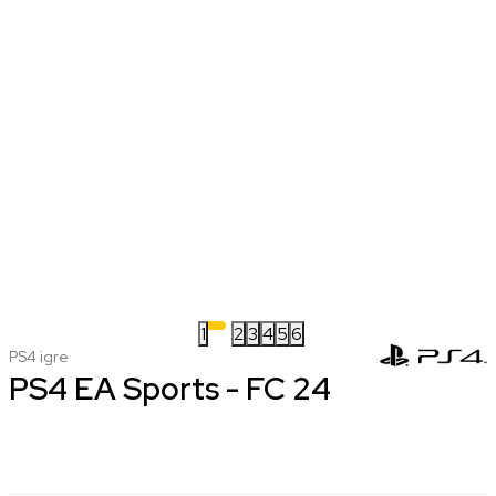
1
2
3
4
5
6
PS4 igre
PS4 EA Sports - FC 24
nova
koriscena
4.999,00 RSD
1.999,00 RSD