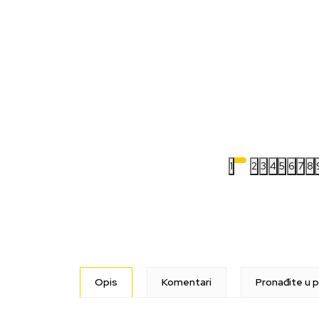
1
2
3
4
5
6
7
8
Opis
Komentari
Pronađite u p