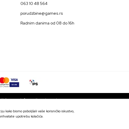
063 10 48 564
porudzbine@games.rs
Radnim danima od 08 do 16h
ti da su sve informacije potpune i
 trenutku. Dostupnost robe možete
ju kako bismo poboljšali vaše korisničko iskustvo,
SD
DODAJ U KORPU
 prihvatate upotrebu kolačića.