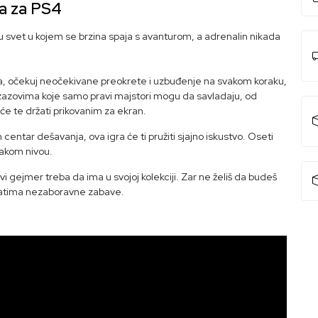
ra za PS4
 svet u kojem se brzina spaja s avanturom, a adrenalin nikada
, očekuj neočekivane preokrete i uzbuđenje na svakom koraku,
 izazovima koje samo pravi majstori mogu da savladaju, od
će te držati prikovanim za ekran.
 centar dešavanja, ova igra će ti pružiti sjajno iskustvo. Oseti
svakom nivou.
avi gejmer treba da ima u svojoj kolekciji. Zar ne želiš da budeš
i satima nezaboravne zabave.