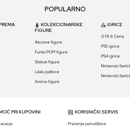
POPULARNO
PREMA
KOLEKCIONARSKE
IGRICE
FIGURE
GTA 6 Cena
Akcione figure
PS5 igrice
Funko POP! figure
PS4 igrice
Statue figure
Nintendo Switch
Lilalu patkice
Nintendo Switch
Anime figure
MOĆ PRI KUPOVINI
KORISNIČKI SERVIS
laćanja
Praćenje porudžbine