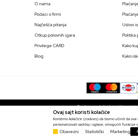
O nama
Plaćanj
Podaci o firmi
Plaćanj
Najčešća pitanja
Uslovi i
Otkup polovnih igara
Politika
Privilege CARD
Kako kup
Blog
Kako isk
Trudimo se da budemo što precizni
Ovaj sajt koristi kolačiće
bez grešaka. Svi artikli prikaza
Koristimo kolačiće (cookies) da bismo učinili da ov
PS4 Sonic x Shadow - Generati
personalizovali sadržaj i oglase, omogućili funkcije d
Šifra proizvoda::
PS41579
Obavezni
Statistički
Marketing