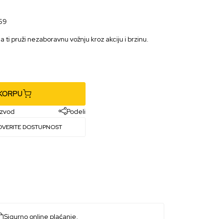
59
da ti pruži nezaboravnu vožnju kroz akciju i brzinu.
 KORPU
izvod
Podeli
OVERITE DOSTUPNOST
Sigurno online plaćanje.