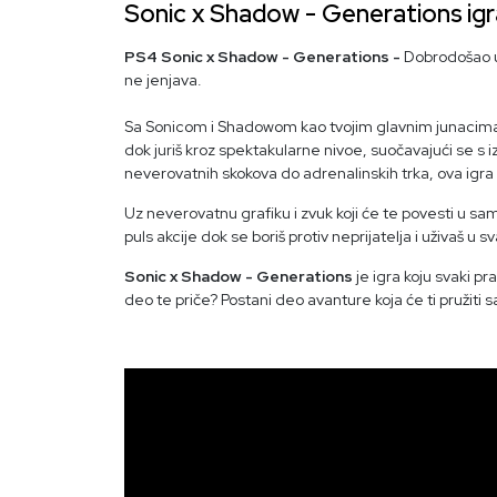
Sonic x Shadow - Generations
ig
PS4 Sonic x Shadow - Generations -
Dobrodošao u
ne jenjava.
Sa Sonicom i Shadowom kao tvojim glavnim junacima
dok juriš kroz spektakularne nivoe, suočavajući se s
neverovatnih skokova do adrenalinskih trka, ova igra 
Uz neverovatnu grafiku i zvuk koji će te povesti u sam
puls akcije dok se boriš protiv neprijatelja i uživaš u 
Sonic x Shadow - Generations
je igra koju svaki pr
deo te priče? Postani deo avanture koja će ti pružit