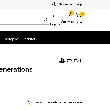
SPLATNA ISPORUKA PAKETA PREKO 5999 RSD
ST
Najčešća pitanja
0
0
Omiljeno
Korpa
Prijava
Laptopovi
Monitori
enerations
Obavesti me kada se promeni cena