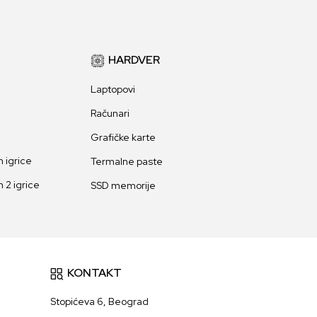
HARDVER
Laptopovi
Računari
Grafičke karte
 igrice
Termalne paste
 2 igrice
SSD memorije
KONTAKT
Stopićeva 6, Beograd