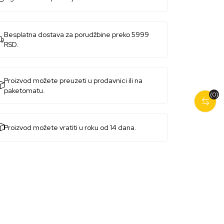
Besplatna dostava za porudžbine preko 5999
RSD.
Proizvod možete preuzeti u prodavnici ili na
paketomatu.
(0)
Proizvod možete vratiti u roku od 14 dana.