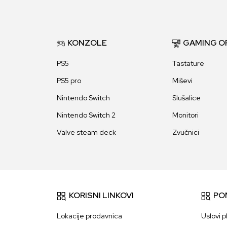
KONZOLE
GAMING O
PS5
Tastature
PS5 pro
Miševi
Nintendo Switch
Slušalice
Nintendo Switch 2
Monitori
Valve steam deck
Zvučnici
KORISNI LINKOVI
PO
Lokacije prodavnica
Uslovi p