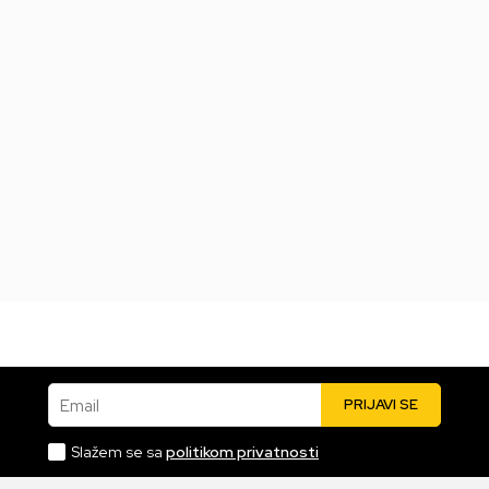
PS4 Sonic Superstars
PS4 Sonic Frontiers
Datum izlaska:
17.10.2023
Datum izlaska:
08.11.2022
Nova
Korišćena
Nova
Korišćena
2.999,00
RSD
2.999,00
RSD
Email
PRIJAVI SE
Slažem se sa
politikom privatnosti