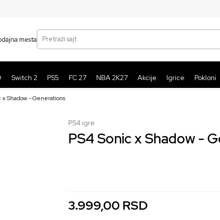
SIGURNO PLAĆANJE PLATNIM KARTICAMA
BE
Pretraži sajt
odajna mesta
O
Switch 2
PS5
FC 27
NBA 2K27
Akcije
Igrice
Pokloni
c x Shadow - Generations
PS4 igre
PS4 Sonic x Shadow - G
nova
koriscena
3.999,00
2.999,00
RSD
RSD
3.999,00
RSD