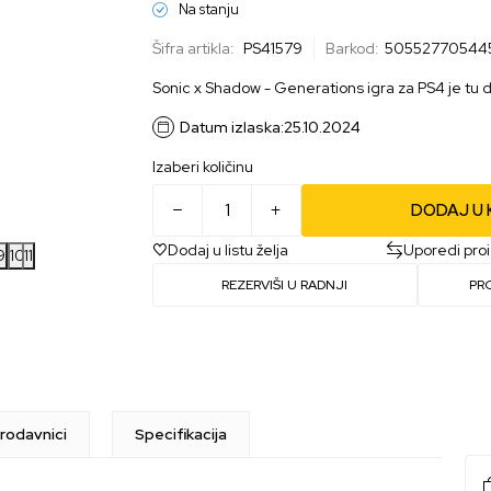
Na stanju
Šifra artikla:
PS41579
Barkod:
50552770544
Sonic x Shadow - Generations
igra za PS4 je tu 
Datum izlaska:
25.10.2024
Izaberi količinu
DODAJ U
Dodaj u listu želja
Uporedi pro
9
10
11
REZERVIŠI U RADNJI
PR
rodavnici
Specifikacija