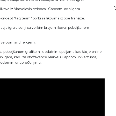
likove iz Marvelovih stripova i Capcom-ovih igara.
oncept “tag team” borbi sa likovima iz obe franšize.
tija igra u seriji sa velikim brojem likova i poboljšanom
rvelovim antiherojem.
 poboljšanom grafikom i dodatnim opcijama kao što je online
benih igara, kao i za obožavaoce Marvel i Capcom univerzuma,
a modernim unapređenjima.