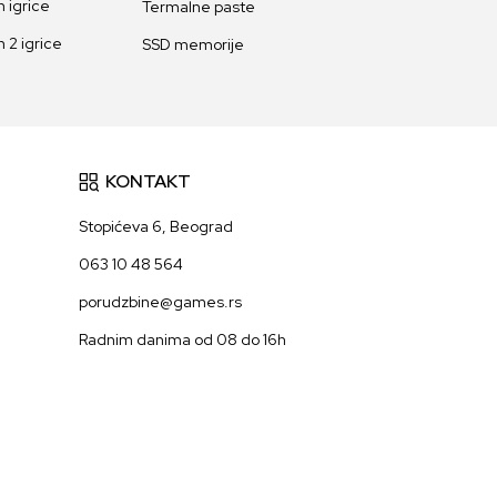
 igrice
Termalne paste
 2 igrice
SSD memorije
KONTAKT
Stopićeva 6, Beograd
063 10 48 564
porudzbine@games.rs
Radnim danima od 08 do 16h