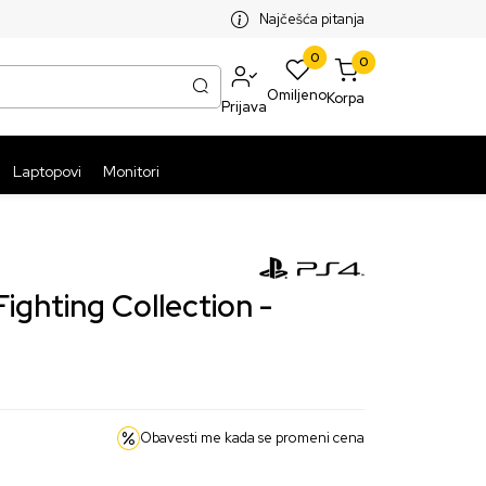
SPLATNA ISPORUKA PAKETA PREKO 5999 RSD
ST
Najčešća pitanja
0
0
Omiljeno
Korpa
Prijava
Laptopovi
Monitori
ghting Collection -
Obavesti me kada se promeni cena