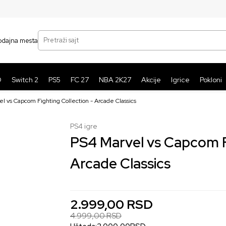
SIGURNO PLAĆANJE PLATNIM KARTICAMA
BE
Pretraži sajt
odajna mesta
O
Switch 2
PS5
FC 27
NBA 2K27
Akcije
Igrice
Pokloni
l vs Capcom Fighting Collection - Arcade Classics
PS4 igre
40
%
PS4 Marvel vs Capcom Fi
Arcade Classics
2.999,00
RSD
4.999,00
RSD