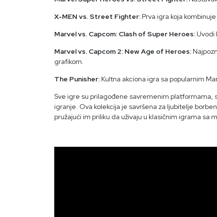
X-MEN vs. Street Fighter:
Prva igra koja kombinuje 
Marvel vs. Capcom: Clash of Super Heroes:
Uvodi k
Marvel vs. Capcom 2: New Age of Heroes:
Najpozna
grafikom.
The Punisher:
Kultna akciona igra sa popularnim Ma
Sve igre su prilagođene savremenim platformama, sa
igranje. Ova kolekcija je savršena za ljubitelje bor
pružajući im priliku da uživaju u klasičnim igrama s