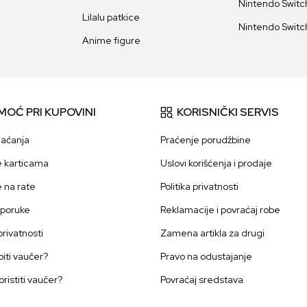
Nintendo Switch
Lilalu patkice
Nintendo Switch
Anime figure
MOĆ PRI KUPOVINI
KORISNIČKI SERVIS
laćanja
Praćenje porudžbine
e karticama
Uslovi korišćenja i prodaje
e na rate
Politika privatnosti
sporuke
Reklamacije i povraćaj robe
 privatnosti
Zamena artikla za drugi
iti vaučer?
Pravo na odustajanje
oristiti vaučer?
Povraćaj sredstava