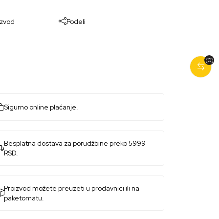
izvod
Podeli
(0)
Sigurno online plaćanje.
Besplatna dostava za porudžbine preko 5999
RSD.
Proizvod možete preuzeti u prodavnici ili na
paketomatu.