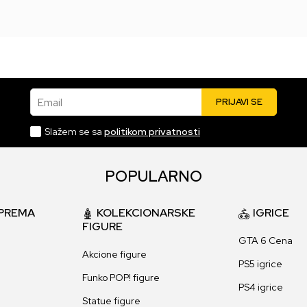
Email
PRIJAVI SE
Slažem se sa
politikom privatnosti
POPULARNO
PREMA
KOLEKCIONARSKE
IGRICE
FIGURE
GTA 6 Cena
Akcione figure
PS5 igrice
Funko POP! figure
PS4 igrice
Statue figure