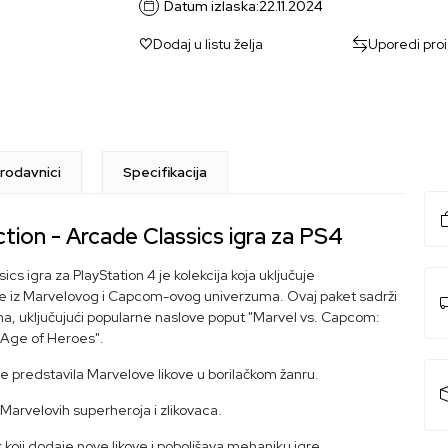
The Punisher
Datum izlaska:
22.11.2024
Dodaj u listu želja
Uporedi pro
rodavnici
Specifikacija
tion - Arcade Classics igra za PS4
s igra za PlayStation 4 je kolekcija koja uključuje
kove iz Marvelovog i Capcom-ovog univerzuma. Ovaj paket sadrži
na, uključujući popularne naslove poput "Marvel vs. Capcom:
 Age of Heroes".
a je predstavila Marvelove likove u borilačkom žanru.
Marvelovih superheroja i zlikovaca.
koji dodaje nove likove i poboljšava mehaniku igre.