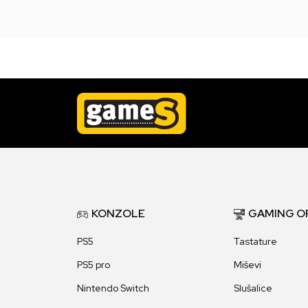
KONZOLE
GAMING O
PS5
Tastature
PS5 pro
Miševi
Nintendo Switch
Slušalice