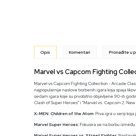
Opis
Komentari
Pronađite u p
Marvel vs Capcom Fighting Collec
Marvel vs Capcom Fighting Collection - Arcade Classic
najpopularnije naslove borbenih igara koja spaja li
sedam igara koje su prvobitno objavljene 90-ih godi
Clash of Super Heroes" i "Marvel vs. Capcom 2: New
X-MEN: Children of the Atom:
Prva igra u seriji koj
Marvel Super Heroes:
Fokusira se na borbu između 
Marvel Super Heroes vs. Street Fighter:
Nastavak 