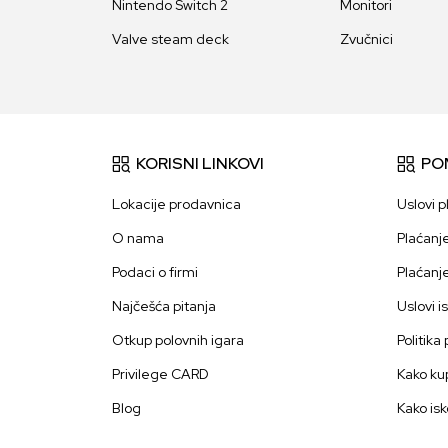
Nintendo Switch 2
Monitori
Valve steam deck
Zvučnici
KORISNI LINKOVI
PO
Lokacije prodavnica
Uslovi p
O nama
Plaćanj
Podaci o firmi
Plaćanj
Najčešća pitanja
Uslovi i
Otkup polovnih igara
Politika
Privilege CARD
Kako kup
Blog
Kako isk