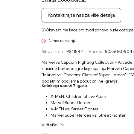
Ušteda:
2.000,00
RSD
Kontaktirajte nas za više detalja
Obavesti me kada proizvod ponovo bude dostupa
Nema na stanju
Šifra artikla:
PS41597
Barkod:
5055060904
Marvel vs Capcom Fighting Collection - Arcade Cl
klasične borbene igre koje spajaju Marvel i Capc
"Marvel vs. Capcom: Clash of Super Heroes" i "M
dodatnim opcijama poput online igranja.
Kolekcija sadrži 7 igara:
X-MEN: Children of the Atom
Marvel Super Heroes
X-MEN vs. Street Fighter
Marvel Super Heroes vs. Street Fighter
Marvel vs. Capcom: Clash of Super Heroes
Vidi više
Marvel vs. Capcom 2: New Age of Heroes