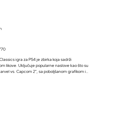
n
770
assics igra za PS4 je zbirka koja sadrži
om likove. Uključuje popularne naslove kao što su
arvel vs. Capcom 2", sa poboljšanom grafikom i