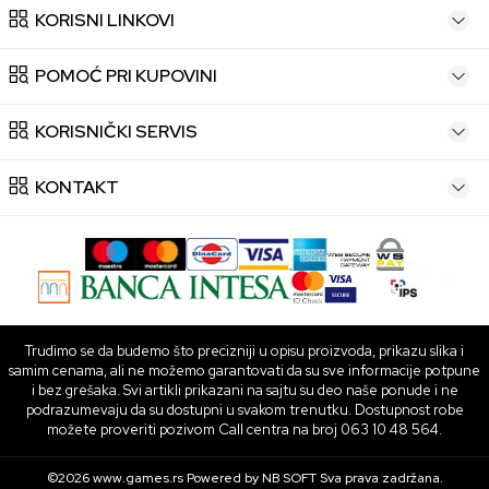
KORISNI LINKOVI
POMOĆ PRI KUPOVINI
KORISNIČKI SERVIS
KONTAKT
Trudimo se da budemo što precizniji u opisu proizvoda, prikazu slika i
samim cenama, ali ne možemo garantovati da su sve informacije potpune
i bez grešaka. Svi artikli prikazani na sajtu su deo naše ponude i ne
podrazumevaju da su dostupni u svakom trenutku. Dostupnost robe
možete proveriti pozivom Call centra na broj 063 10 48 564.
©2026
www.games.rs
Powered by
NB SOFT
Sva prava zadržana.