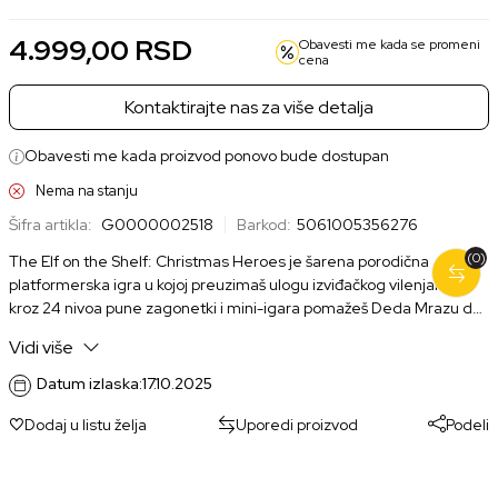
4.999,00
RSD
Obavesti me kada se promeni
cena
Kontaktirajte nas za više detalja
Obavesti me kada proizvod ponovo bude dostupan
Nema na stanju
Šifra artikla:
G0000002518
Barkod:
5061005356276
(0)
The Elf on the Shelf: Christmas Heroes je šarena porodična
platformerska igra u kojoj preuzimaš ulogu izviđačkog vilenjaka i
kroz 24 nivoa pune zagonetki i mini-igara pomažeš Deda Mrazu da
spasi božićne praznike.
Vidi više
Datum izlaska:
17.10.2025
Dodaj u listu želja
Uporedi proizvod
Podeli