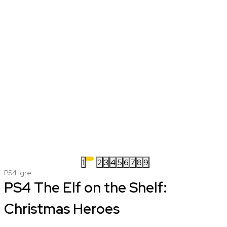
1
2
3
4
5
6
7
8
9
PS4 igre
PS4 The Elf on the Shelf:
Christmas Heroes