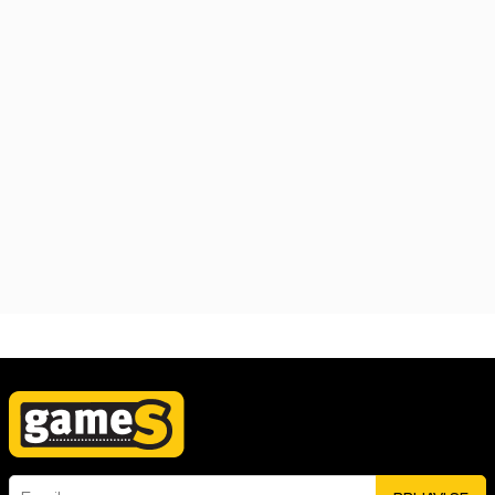
PS4 Paw Patrol Adventure City Calls
Datum izlaska:
13.08.2021
Nova
Korišćena
3.999,00
RSD