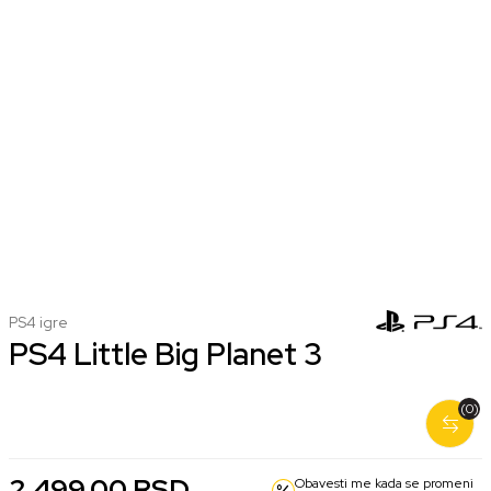
PS4 igre
PS4 Little Big Planet 3
Nova
Korišćena
(0)
2.499,00 RSD
1.999,00 RSD
2.499,00
RSD
Obavesti me kada se promeni