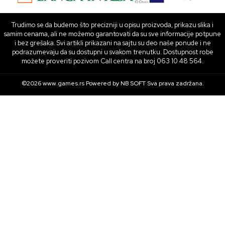
Trudimo se da budemo što precizniji u opisu proizvoda, prikazu slika i
samim cenama, ali ne možemo garantovati da su sve informacije potpune
i bez grešaka. Svi artikli prikazani na sajtu su deo naše ponude i ne
podrazumevaju da su dostupni u svakom trenutku. Dostupnost robe
možete proveriti pozivom Call centra na broj 063 10 48 564.
©2026
www.games.rs
Powered by
NB SOFT
Sva prava zadržana.