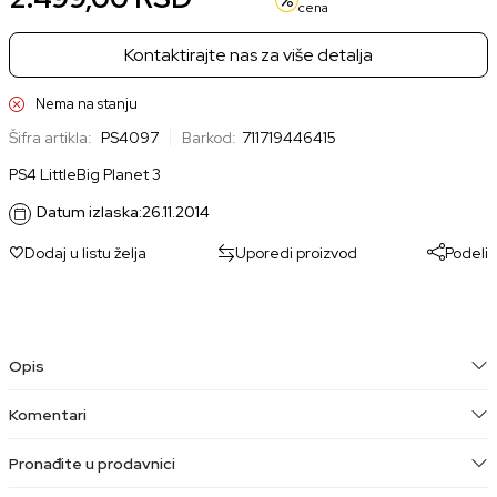
cena
Kontaktirajte nas za više detalja
Nema na stanju
Šifra artikla:
PS4097
Barkod:
711719446415
PS4 LittleBig Planet 3
Datum izlaska:
26.11.2014
Dodaj u listu želja
Uporedi proizvod
Podeli
Opis
Komentari
Pronađite u prodavnici