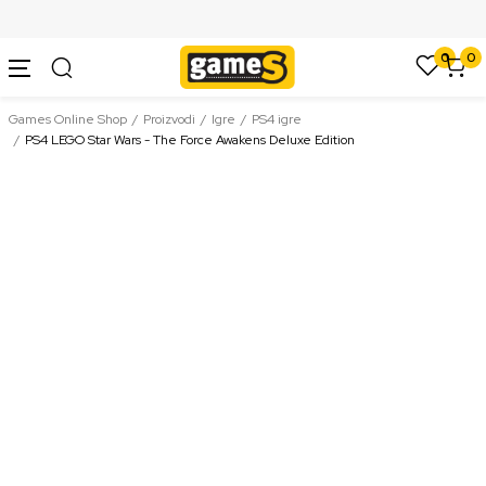
SIGURNO PLAĆANJE PLATNIM KARTICAMA
0
0
Games Online Shop
Proizvodi
Igre
PS4 igre
PS4 LEGO Star Wars - The Force Awakens Deluxe Edition