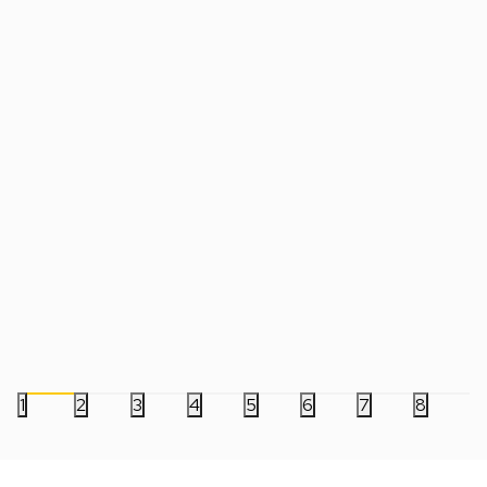
PS4 LEGO Star Wars - The Skywalker
PS4 Lego Marvel Coll
Saga
Heroes + Avengers +
Datum izlaska:
05.04.2022
Datum izlaska:
01.03.2020
Nova
Korišćena
Nova
Korišćena
2.499,00
RSD
3.999,00
RSD
1
2
3
4
5
6
7
8