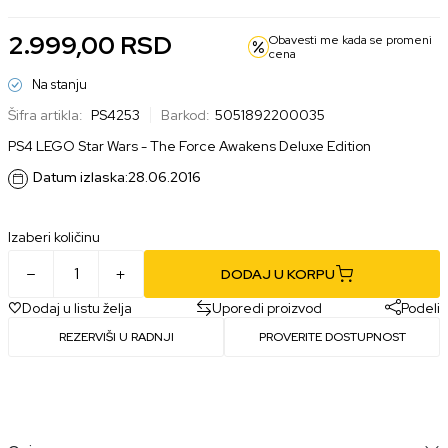
2.999,00
RSD
Obavesti me kada se promeni
cena
Na stanju
Šifra artikla:
PS4253
Barkod:
5051892200035
PS4 LEGO Star Wars - The Force Awakens Deluxe Edition
Datum izlaska:
28.06.2016
Izaberi količinu
DODAJ U KORPU
Dodaj u listu želja
Uporedi proizvod
Podeli
REZERVIŠI U RADNJI
PROVERITE DOSTUPNOST