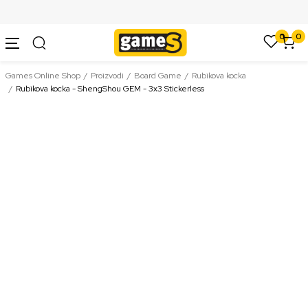
SIGURNO PLAĆANJE PLATNIM KARTICAMA
0
0
Games Online Shop
Proizvodi
Board Game
Rubikova kocka
Rubikova kocka - ShengShou GEM - 3x3 Stickerless