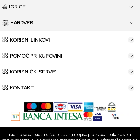
IGRICE
HARDVER
KORISNI LINKOVI
POMOĆ PRI KUPOVINI
KORISNIČKI SERVIS
KONTAKT
Trudimo se da budemo što precizniji u opisu proizvoda, prikazu slika i