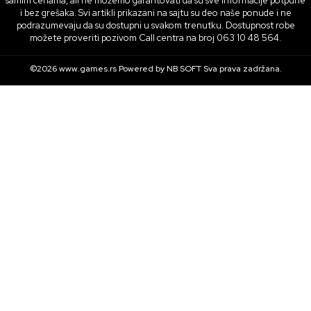
samim cenama, ali ne možemo garantovati da su sve informacije potpune
i bez grešaka. Svi artikli prikazani na sajtu su deo naše ponude i ne
podrazumevaju da su dostupni u svakom trenutku. Dostupnost robe
možete proveriti pozivom Call centra na broj 063 10 48 564.
©2026
www.games.rs
Powered by
NB SOFT
Sva prava zadržana.