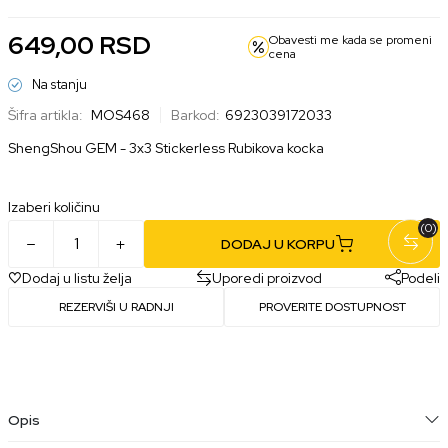
649,00
RSD
Obavesti me kada se promeni
cena
Na stanju
Šifra artikla:
MOS468
Barkod:
6923039172033
ShengShou GEM - 3x3 Stickerless Rubikova kocka
Izaberi količinu
(0)
DODAJ U KORPU
Dodaj u listu želja
Uporedi proizvod
Podeli
REZERVIŠI U RADNJI
PROVERITE DOSTUPNOST
Opis