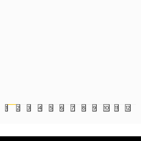
Rubikova kocka - QiYi MS Pro V2 3x3
Rubikova kocka - GAN
UV Stickerless
1.299,00
RSD
8.999,00
RSD
1
2
3
4
5
6
7
8
9
10
11
12