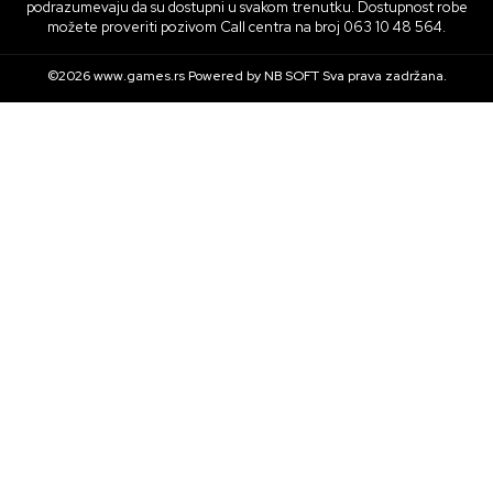
podrazumevaju da su dostupni u svakom trenutku. Dostupnost robe
možete proveriti pozivom Call centra na broj 063 10 48 564.
©2026
www.games.rs
Powered by
NB SOFT
Sva prava zadržana.