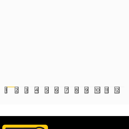
Slušalice Marvo Pulz 70W HG9086W -
Slušalice Marvo Pu
White
Black
5.499,00
RSD
5.499,00
RSD
1
2
3
4
5
6
7
8
9
10
11
12