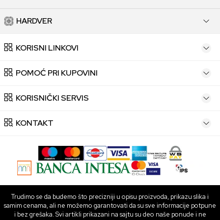
HARDVER
KORISNI LINKOVI
POMOĆ PRI KUPOVINI
KORISNIČKI SERVIS
KONTAKT
Trudimo se da budemo što precizniji u opisu proizvoda, prikazu slika i
samim cenama, ali ne možemo garantovati da su sve informacije potpune
i bez grešaka. Svi artikli prikazani na sajtu su deo naše ponude i ne