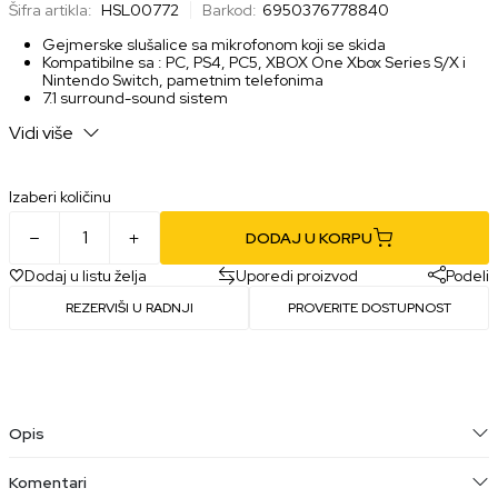
Šifra artikla:
HSL00772
Barkod:
6950376778840
Gejmerske slušalice sa mikrofonom koji se skida
Kompatibilne sa : PC, PS4, PC5, XBOX One Xbox Series S/X i
Nintendo Switch, pametnim telefonima
7.1 surround-sound sistem
Dužina kabla: 1,4m
Vidi više
Nezavisna kontrolna tabla za kontrolu jačine zvuka i uključenja
mikrofona
Žično povezivanje: 3.5mm
Izaberi količinu
DODAJ U KORPU
Dodaj u listu želja
Uporedi proizvod
Podeli
REZERVIŠI U RADNJI
PROVERITE DOSTUPNOST
Opis
Komentari