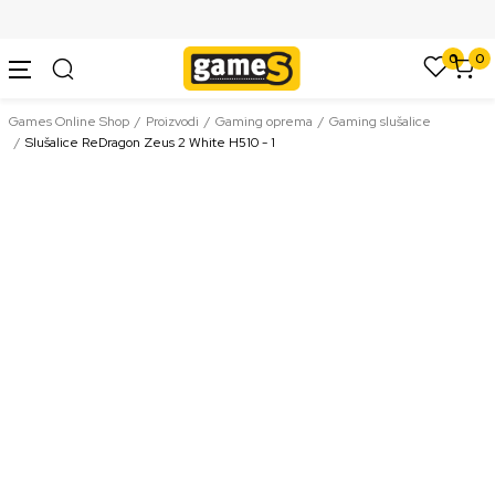
SIGURNO PLAĆANJE PLATNIM KARTICAMA
0
0
Games Online Shop
Proizvodi
Gaming oprema
Gaming slušalice
Slušalice ReDragon Zeus 2 White H510 - 1