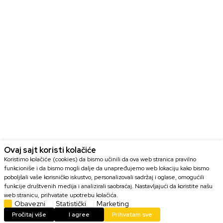
Ovaj sajt koristi kolačiće
Koristimo kolačiće (cookies) da bismo učinili da ova web stranica pravilno
funkcioniše i da bismo mogli dalje da unapređujemo web lokaciju kako bismo
poboljšali vaše korisničko iskustvo, personalizovali sadržaj i oglase, omogućili
funkcije društvenih medija i analizirali saobraćaj. Nastavljajući da koristite našu
web stranicu, prihvatate upotrebu kolačića.
Obavezni
Statistički
Marketing
DODAJ U KORPU
Pročitaj više
I agree
Prihvatam sve