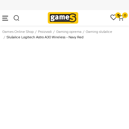
SIGURNO PLAĆANJE PLATNIM KARTICAMA
0
0
Games Online Shop
Proizvodi
Gaming oprema
Gaming slušalice
Slušalice Logitech Astro A30 Wireless - Navy Red