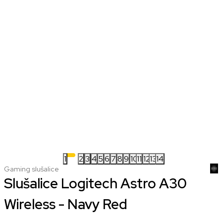
1
2
3
4
5
6
7
8
9
10
11
12
13
14
Gaming slušalice
Slušalice Logitech Astro A30
Wireless - Navy Red