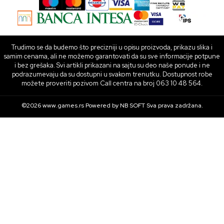
Trudimo se da budemo što precizniji u opisu proizvoda, prikazu slika i
samim cenama, ali ne možemo garantovati da su sve informacije potpune
i bez grešaka. Svi artikli prikazani na sajtu su deo naše ponude i ne
podrazumevaju da su dostupni u svakom trenutku. Dostupnost robe
možete proveriti pozivom Call centra na broj 063 10 48 564.
©2026
www.games.rs
Powered by
NB SOFT
Sva prava zadržana.