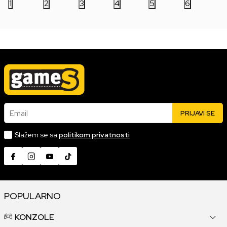
1
2
3
4
5
6
Email
PRIJAVI SE
Slažem se sa
politikom privatnosti
POPULARNO
KONZOLE