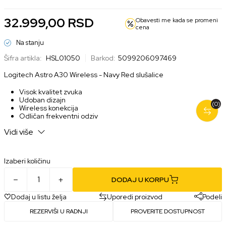
32.999,00
RSD
Obavesti me kada se promeni
cena
Na stanju
Šifra artikla:
HSL01050
Barkod:
5099206097469
Logitech Astro A30 Wireless - Navy Red slušalice
Visok kvalitet zvuka
Udoban dizajn
(0)
Wireless konekcija
Odličan frekventni odziv
Vidi više
Izaberi količinu
DODAJ U KORPU
Dodaj u listu želja
Uporedi proizvod
Podeli
REZERVIŠI U RADNJI
PROVERITE DOSTUPNOST