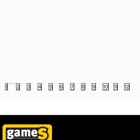
Slušalice JBL Tune 680 NC - White
Slušalice JBL Tune 6
Bluetooth
Bluetooth
12.499,00
RSD
12.499,00
RSD
1
2
3
4
5
6
7
8
9
10
11
12