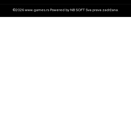
©2026
www.games.rs
Powered by
NB SOFT
Sva prava zadržana.