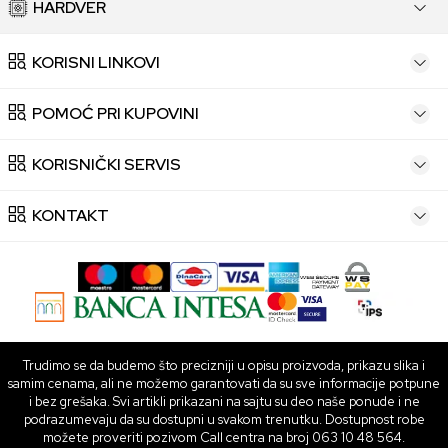
HARDVER
KORISNI LINKOVI
POMOĆ PRI KUPOVINI
KORISNIČKI SERVIS
KONTAKT
Trudimo se da budemo što precizniji u opisu proizvoda, prikazu slika i
samim cenama, ali ne možemo garantovati da su sve informacije potpune
i bez grešaka. Svi artikli prikazani na sajtu su deo naše ponude i ne
podrazumevaju da su dostupni u svakom trenutku. Dostupnost robe
možete proveriti pozivom Call centra na broj 063 10 48 564.