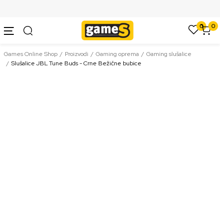
SIGURNO PLAĆANJE PLATNIM KARTICAMA
0
0
Games Online Shop
Proizvodi
Gaming oprema
Gaming slušalice
Slušalice JBL Tune Buds - Crne Bežične bubice