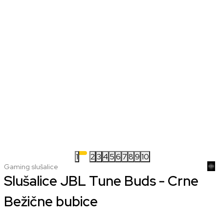
1
2
3
4
5
6
7
8
9
10
Gaming slušalice
Slušalice JBL Tune Buds - Crne
Bežične bubice