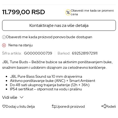
11.799,00
RSD
Obavesti me kada se promeni
cena
Kontaktirajte nas za više detalja
Obavesti me kada proizvod ponovo bude dostupan
Nema na stanju
Šifra artikla:
G0000000739
Barkod:
6925281972911
JBL Tune Buds – Bežične bubice sa aktivnim poništavanjem buke,
snažnim basom i udobnim dizajnom za celodnevno korišćenje.
JBL Pure Bass Sound sa 10 mm drajverima
Aktivno poništavanje buke (ANC) + Smart Ambient
Do 48 sati ukupnog trajanja baterije (12h + 36h)
IP54 sertifikat – otpornost na vodu i prašinu
4 mikrofona za jasne pozive + VoiceAware
Vidi više
Bluetooth 5.3 sa LE Audio podrškom
Brzo punjenje – 15 minuta za 4 sata reprodukcije
Podesive funkcije putem JBL Headphones aplikacije
Dodaj u listu želja
Uporedi proizvod
Podeli