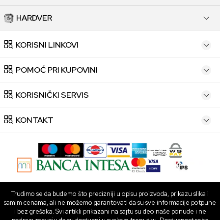
HARDVER
KORISNI LINKOVI
POMOĆ PRI KUPOVINI
KORISNIČKI SERVIS
KONTAKT
Trudimo se da budemo što precizniji u opisu proizvoda, prikazu slika i
samim cenama, ali ne možemo garantovati da su sve informacije potpune
i bez grešaka. Svi artikli prikazani na sajtu su deo naše ponude i ne