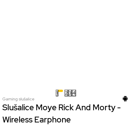
1
2
3
4
Gaming slušalice
Slušalice Moye Rick And Morty -
Wireless Earphone