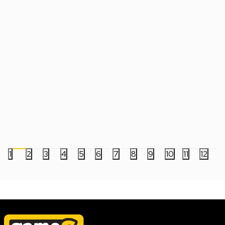
Slušalice Xiaomi Redmi Buds 8 Lite Blue
Slušalice Marvo Akari
Bežične bubice
3.999,00
RSD
2.499,00
RSD
1
2
3
4
5
6
7
8
9
10
11
12