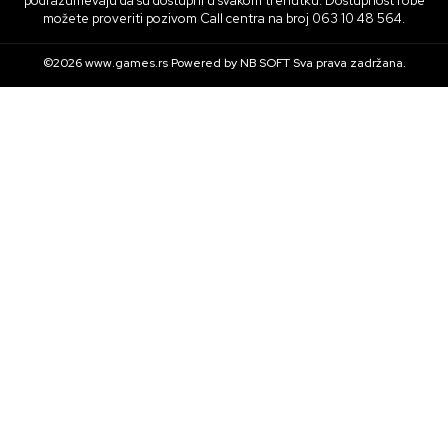
podrazumevaju da su dostupni u svakom trenutku. Dostupnost robe
možete proveriti pozivom Call centra na broj 063 10 48 564.
©2026
www.games.rs
Powered by
NB SOFT
Sva prava zadržana.