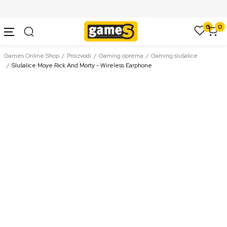
SIGURNO PLAĆANJE PLATNIM KARTICAMA
0
0
Games Online Shop
Proizvodi
Gaming oprema
Gaming slušalice
Slušalice Moye Rick And Morty - Wireless Earphone