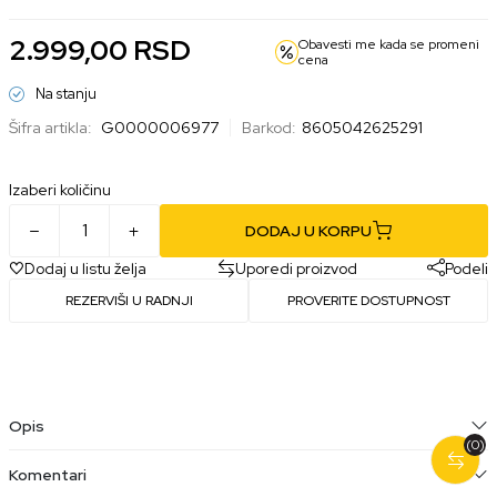
2.999,00
RSD
Obavesti me kada se promeni
cena
Na stanju
Šifra artikla:
G0000006977
Barkod:
8605042625291
Izaberi količinu
DODAJ U KORPU
Dodaj u listu želja
Uporedi proizvod
Podeli
REZERVIŠI U RADNJI
PROVERITE DOSTUPNOST
Opis
(0)
Komentari