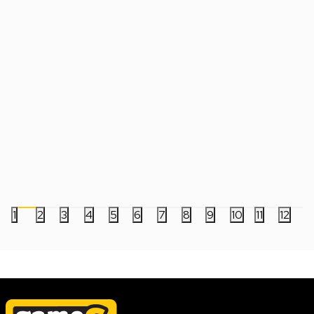
Slušalice Marvo HW302 - Transparent
Slušalice Marvo Tact
Bežične Bubice
Black
1.499,00
RSD
2.999,00
RSD
2.990,00
RSD
1
2
3
4
5
6
7
8
9
10
11
12