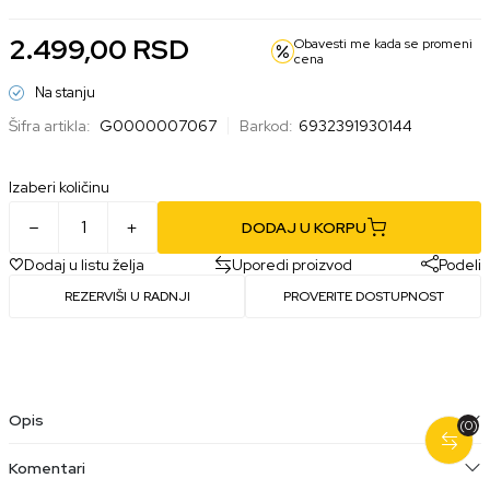
2.499,00
RSD
Obavesti me kada se promeni
cena
Na stanju
Šifra artikla:
G0000007067
Barkod:
6932391930144
Izaberi količinu
DODAJ U KORPU
Dodaj u listu želja
Uporedi proizvod
Podeli
REZERVIŠI U RADNJI
PROVERITE DOSTUPNOST
Opis
(0)
Komentari