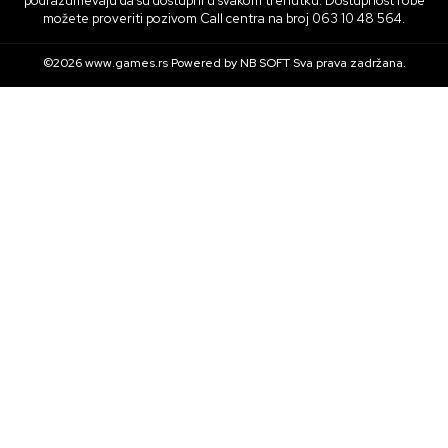
podrazumevaju da su dostupni u svakom trenutku. Dostupnost robe
možete proveriti pozivom Call centra na broj 063 10 48 564.
©2026
www.games.rs
Powered by
NB SOFT
Sva prava zadržana.