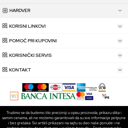
HARDVER
KORISNI LINKOVI
POMOĆ PRI KUPOVINI
KORISNIČKI SERVIS
KONTAKT
Trudimo se da budemo što precizniji u opisu proizvoda, prikazu slika i
samim cenama, ali ne možemo garantovati da su sve informacije potpune
i bez grešaka. Svi artikli prikazani na sajtu su deo naše ponude i ne