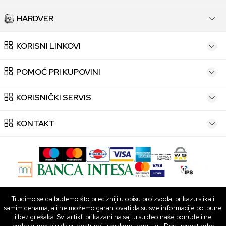
HARDVER
KORISNI LINKOVI
POMOĆ PRI KUPOVINI
KORISNIČKI SERVIS
KONTAKT
Trudimo se da budemo što precizniji u opisu proizvoda, prikazu slika i
samim cenama, ali ne možemo garantovati da su sve informacije potpune
i bez grešaka. Svi artikli prikazani na sajtu su deo naše ponude i ne