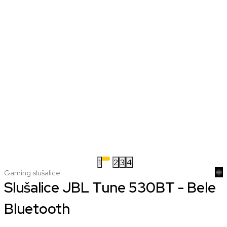
1
2
3
4
Gaming slušalice
Slušalice JBL Tune 530BT - Bele
Bluetooth