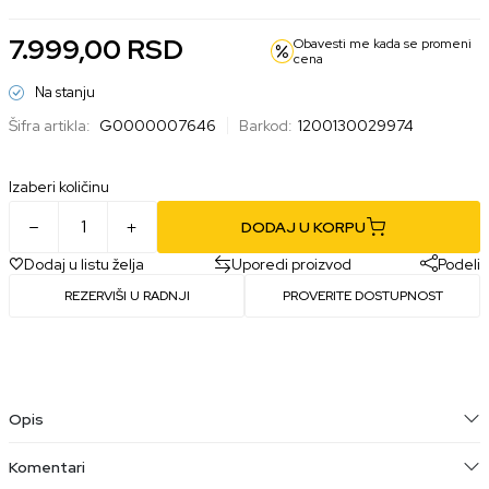
7.999,00
RSD
Obavesti me kada se promeni
cena
Na stanju
Šifra artikla:
G0000007646
Barkod:
1200130029974
Izaberi količinu
DODAJ U KORPU
Dodaj u listu želja
Uporedi proizvod
Podeli
REZERVIŠI U RADNJI
PROVERITE DOSTUPNOST
Opis
Komentari