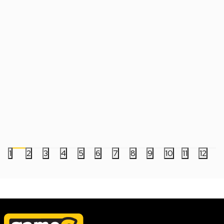
Slušalice HyperX Cloud Stinger 3
Slušalice JBL Tune 5
Bluetooth
7.999,00
RSD
7.999,00
RSD
1
2
3
4
5
6
7
8
9
10
11
12