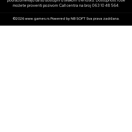
podrazumevaju da su dostupni u svakom trenutku. Dostupnost robe
možete proveriti pozivom Call centra na broj 063 10 48 564.
©2026
www.games.rs
Powered by
NB SOFT
Sva prava zadržana.