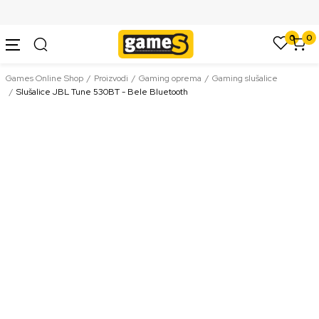
SIGURNO PLAĆANJE PLATNIM KARTICAMA
0
0
Games Online Shop
Proizvodi
Gaming oprema
Gaming slušalice
Slušalice JBL Tune 530BT - Bele Bluetooth