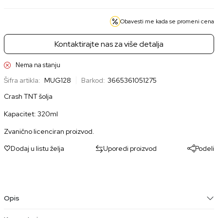
Obavesti me kada se promeni cena
Kontaktirajte nas za više detalja
Nema na stanju
Šifra artikla:
MUG128
Barkod:
3665361051275
Crash TNT šolja
Kapacitet: 320ml
Zvanično licenciran proizvod.
Dodaj u listu želja
Uporedi proizvod
Podeli
Opis