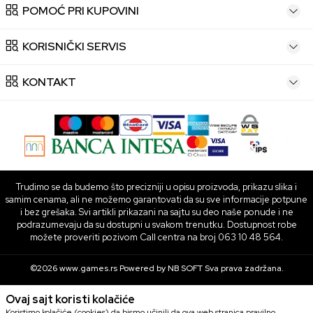
POMOĆ PRI KUPOVINI
KORISNIČKI SERVIS
KONTAKT
Trudimo se da budemo što precizniji u opisu proizvoda, prikazu slika i
samim cenama, ali ne možemo garantovati da su sve informacije potpune
i bez grešaka. Svi artikli prikazani na sajtu su deo naše ponude i ne
podrazumevaju da su dostupni u svakom trenutku. Dostupnost robe
možete proveriti pozivom Call centra na broj 063 10 48 564.
©2026
www.games.rs
Powered by
NB SOFT
Sva prava zadržana.
Ovaj sajt koristi kolačiće
Koristimo kolačiće (cookies) da bismo učinili da ova web stranica pravilno