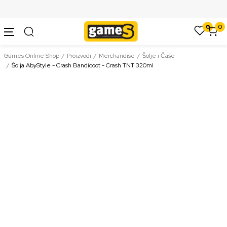
SIGURNO PLAĆANJE PLATNIM KARTICAMA
0
0
Games Online Shop
Proizvodi
Merchandise
Šolje i Čaše
Šolja AbyStyle - Crash Bandicoot - Crash TNT 320ml