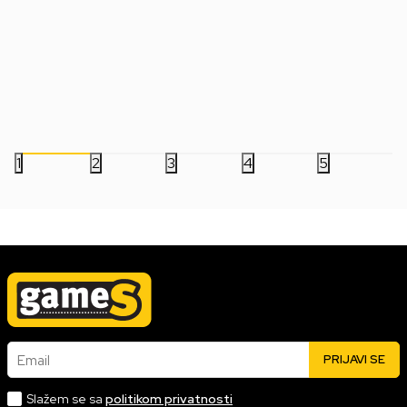
Boca Pyramid - Lotso - Strawberry
Travel Mug AbyStyle 
Paradise - Plastic Bottle
Gizmo Pop Corn
999,00
RSD
899,00
RSD
1.799,00
RSD
1
2
3
4
5
Email
PRIJAVI SE
Slažem se sa
politikom privatnosti