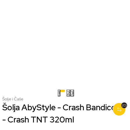
1
2
3
Šolje i Čaše
Šolja AbyStyle - Crash Bandicoot
(0)
- Crash TNT 320ml