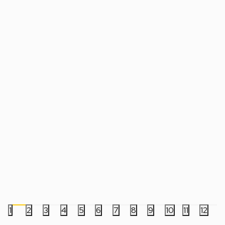
Šolja World Of Warcraft - Horde (White)
Šolja World Of Warcra
(Pattern)
1.199,00
RSD
1.199,00
RSD
1
2
3
4
5
6
7
8
9
10
11
12