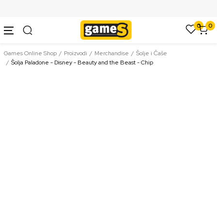
SIGURNO PLAĆANJE PLATNIM KARTICAMA
0
0
Games Online Shop
Proizvodi
Merchandise
Šolje i Čaše
Šolja Paladone - Disney - Beauty and the Beast - Chip