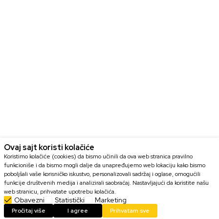
Ovaj sajt koristi kolačiće
Koristimo kolačiće (cookies) da bismo učinili da ova web stranica pravilno
funkcioniše i da bismo mogli dalje da unapređujemo web lokaciju kako bismo
poboljšali vaše korisničko iskustvo, personalizovali sadržaj i oglase, omogućili
funkcije društvenih medija i analizirali saobraćaj. Nastavljajući da koristite našu
web stranicu, prihvatate upotrebu kolačića.
Obavezni
Statistički
Marketing
DODAJ U KORPU
Pročitaj više
I agree
Prihvatam sve