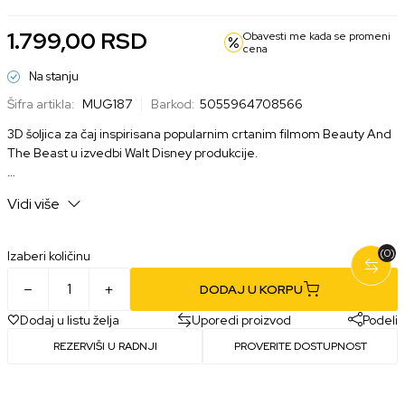
1.799,00
RSD
Obavesti me kada se promeni
cena
Na stanju
Šifra artikla:
MUG187
Barkod:
5055964708566
3D šoljica za čaj inspirisana popularnim crtanim filmom Beauty And
The Beast u izvedbi Walt Disney produkcije.
Zapremina: 220ml
Vidi više
Materijal: Keramika
(0)
Izaberi količinu
Zvanično licencirani proizvod.
DODAJ U KORPU
Dodaj u listu želja
Uporedi proizvod
Podeli
REZERVIŠI U RADNJI
PROVERITE DOSTUPNOST