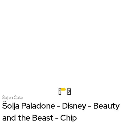
1
2
Šolje i Čaše
Šolja Paladone - Disney - Beauty
and the Beast - Chip