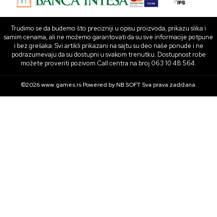
Trudimo se da budemo što precizniji u opisu proizvoda, prikazu slika i
samim cenama, ali ne možemo garantovati da su sve informacije potpune
i bez grešaka. Svi artikli prikazani na sajtu su deo naše ponude i ne
podrazumevaju da su dostupni u svakom trenutku. Dostupnost robe
možete proveriti pozivom Call centra na broj 063 10 48 564.
©2026
www.games.rs
Powered by
NB SOFT
Sva prava zadržana.