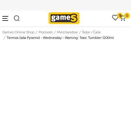
SIGURNO PLAĆANJE PLATNIM KARTICAMA
0
0
Games Online Shop
Proizvodi
Merchandise
Šolje i Čaše
Termos čaša Pyramid - Wednesday - Warning: Toxic Tumbler 1200ml