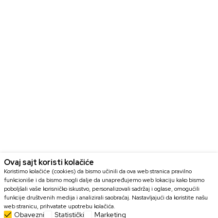
Ovaj sajt koristi kolačiće
Koristimo kolačiće (cookies) da bismo učinili da ova web stranica pravilno
funkcioniše i da bismo mogli dalje da unapređujemo web lokaciju kako bismo
poboljšali vaše korisničko iskustvo, personalizovali sadržaj i oglase, omogućili
funkcije društvenih medija i analizirali saobraćaj. Nastavljajući da koristite našu
web stranicu, prihvatate upotrebu kolačića.
Obavezni
Statistički
Marketing