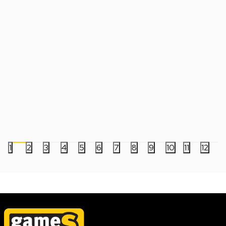
Šolja World Of Warcraft - Horde (White)
Šolja World Of Warcra
(Pattern)
1.199,00
RSD
1.199,00
RSD
1
2
3
4
5
6
7
8
9
10
11
12