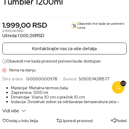
Tumbler 1200ml
1.999,00
RSD
Obavesti me kada se promeni
cena
2.999,00
RSD
Ušteda:
1.000,00
RSD
Kontaktirajte nas za više detalja
Obavesti me kada proizvod ponovo bude dostupan
Nema na stanju
Šifra artikla:
G0000000978
Barkod:
5050574281577
(0)
Materijal: Metalna termos čaša
Zapremina: 1200 ml
Dimenzije: Visina 30 cm x prečnik 10 cm
Izolacija: Dvostruki zidovi za održavanje temperature pića –
toplih ili hladnih
Vidi više
Poklopac: Sigurnosni poklopac sa funkcijom protiv curenja
Dodaj u listu želja
Uporedi proizvod
Podeli