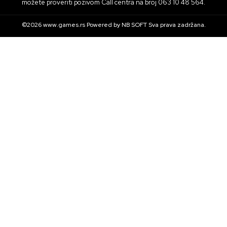
možete proveriti pozivom Call centra na broj 063 10 48 564.
©2026
www.games.rs
Powered by
NB SOFT
Sva prava zadržana.