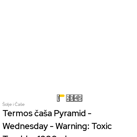
1
2
3
4
5
Šolje i Čaše
Termos čaša Pyramid -
Wednesday - Warning: Toxic