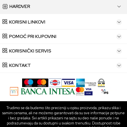
HARDVER
KORISNI LINKOVI
POMOĆ PRI KUPOVINI
KORISNIČKI SERVIS
KONTAKT
Trudimo se da budemo što precizniji u opisu proizvoda, prikazu slika i
samim cenama, ali ne možemo garantovati da su sve informacije potpune
i bez grešaka. Svi artikli prikazani na sajtu su deo naše ponude i ne
podrazumevaju da su dostupni u svakom trenutku. Dostupnost robe