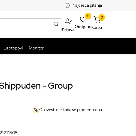
SPLATNA ISPORUKA PAKETA PREKO 5999 RSD
ST
Najčešća pitanja
0
0
Omiljeno
Korpa
Prijava
Laptopovi
Monitori
 Shippuden - Group
Obavesti me kada se promeni cena
9271505