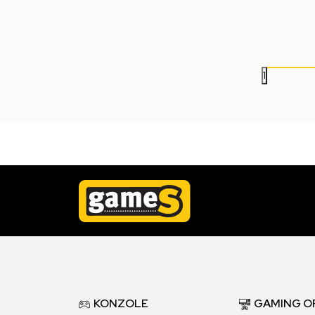
1.199,00
RSD
1.199,00
RSD
1
KONZOLE
GAMING O