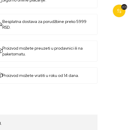
Sigurno online plaćanje.
(0)
Besplatna dostava za porudžbine preko 5999
RSD.
Proizvod možete preuzeti u prodavnici ili na
paketomatu.
Proizvod možete vratiti u roku od 14 dana.
d.