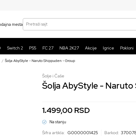
SIGURNO PLAĆANJE PLATNIM KARTICAMA
BE
Pretraži sajt
odajna mesta
O
Switch 2
PS5
FC 27
NBA 2K27
Akcije
Igrice
Pokloni
e
Šolja AbyStyle - Naruto Shippuden - Group
Šolje i Čaše
Šolja AbyStyle - Naruto
1.499,00
RSD
Na stanju
Šifra artikla:
G0000001425
Barkod:
370078