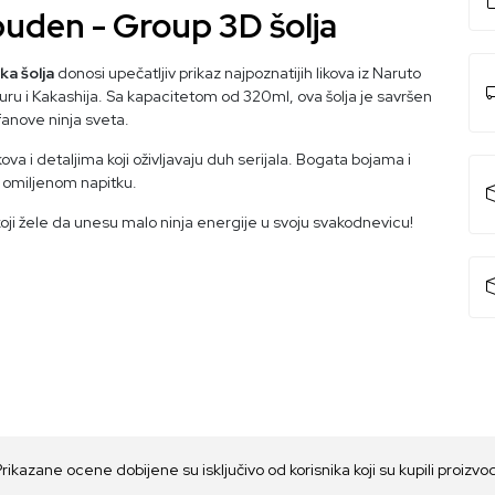
uden - Group 3D šolja
ka šolja
donosi upečatljiv prikaz najpoznatijih likova iz Naruto
uru i Kakashija. Sa kapacitetom od 320ml, ova šolja je savršen
fanove ninja sveta.
kova i detaljima koji oživljavaju duh serijala. Bogata bojama i
 u omiljenom napitku.
ji žele da unesu malo ninja energije u svoju svakodnevicu!
Prikazane ocene dobijene su isključivo od korisnika koji su kupili proizvo