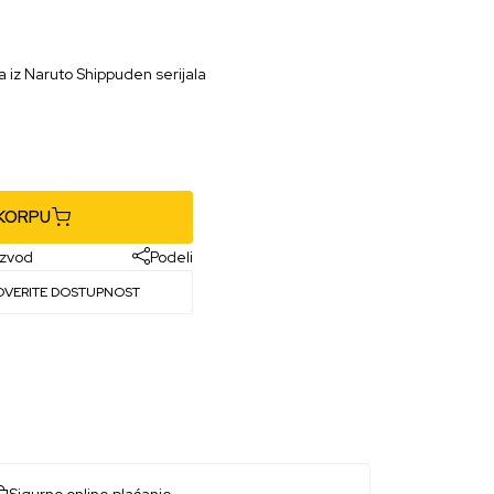
va iz Naruto Shippuden serijala
e
 KORPU
izvod
Podeli
OVERITE DOSTUPNOST