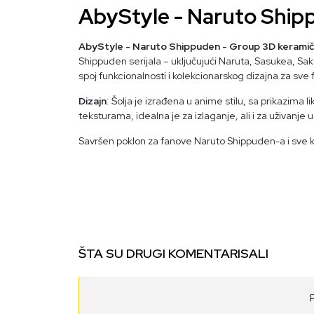
AbyStyle - Naruto Shipp
AbyStyle - Naruto Shippuden - Group 3D keramič
Shippuden serijala – uključujući Naruta, Sasukea, Sak
spoj funkcionalnosti i kolekcionarskog dizajna za sve 
Dizajn
: Šolja je izrađena u anime stilu, sa prikazima li
teksturama, idealna je za izlaganje, ali i za uživanje
Savršen poklon za fanove Naruto Shippuden-a i sve ko
ŠTA SU DRUGI KOMENTARISALI