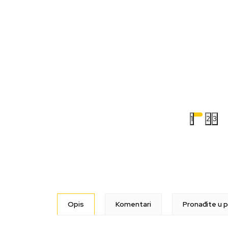
1
2
3
Opis
Komentari
Pronađite u p