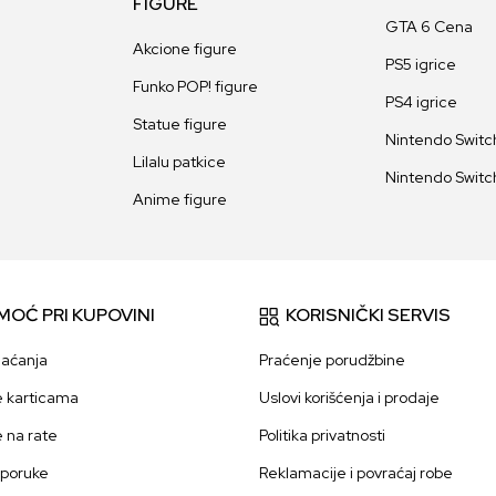
FIGURE
GTA 6 Cena
Akcione figure
PS5 igrice
Funko POP! figure
PS4 igrice
Statue figure
Nintendo Switch
Lilalu patkice
Nintendo Switch
Anime figure
MOĆ PRI KUPOVINI
KORISNIČKI SERVIS
laćanja
Praćenje porudžbine
e karticama
Uslovi korišćenja i prodaje
e na rate
Politika privatnosti
sporuke
Reklamacije i povraćaj robe