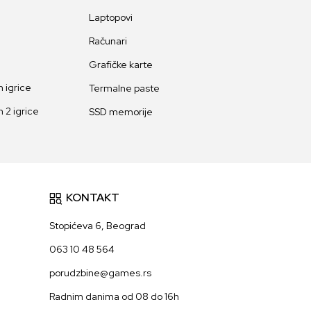
Laptopovi
Računari
Grafičke karte
 igrice
Termalne paste
 2 igrice
SSD memorije
KONTAKT
Stopićeva 6, Beograd
063 10 48 564
porudzbine@games.rs
Radnim danima od 08 do 16h