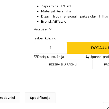
Zapremina: 320 ml
Materijal: Keramika
Dizajn: Trodimenzionalni prikaz glavnih liko
Brend: ABYstyle
Zvanično licencirani proizvod
Vidi više
Pogodna za mikrotalasnu i mašinu za sudov
Izaberi količinu
DODAJ U
Dodaj u listu želja
Uporedi pro
REZERVIŠI U RADNJI
PR
rodavnici
Specifikacija