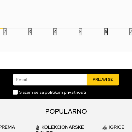
1.199,00
RSD
1.199,00
RSD
1.1
2
3
4
5
6
Email
PRIJAVI SE
Slažem se sa
politikom privatnosti
POPULARNO
PREMA
KOLEKCIONARSKE
IGRICE