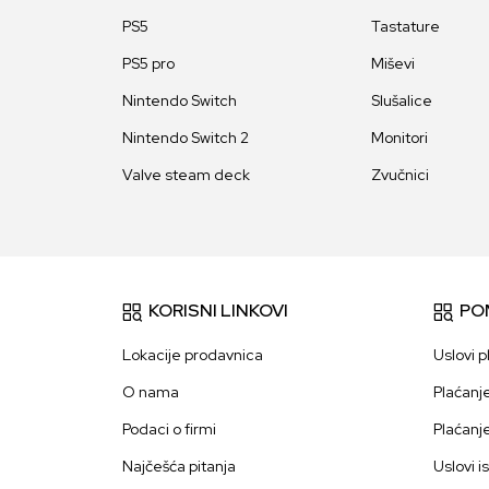
PS5
Tastature
PS5 pro
Miševi
Nintendo Switch
Slušalice
Nintendo Switch 2
Monitori
Valve steam deck
Zvučnici
KORISNI LINKOVI
PO
Lokacije prodavnica
Uslovi p
O nama
Plaćanj
Podaci o firmi
Plaćanj
Najčešća pitanja
Uslovi i