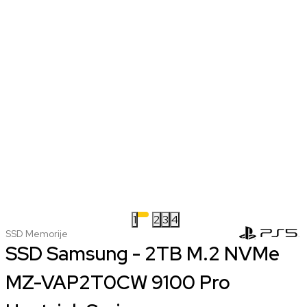
1
2
3
4
SSD Memorije
SSD Samsung - 2TB M.2 NVMe
MZ-VAP2T0CW 9100 Pro