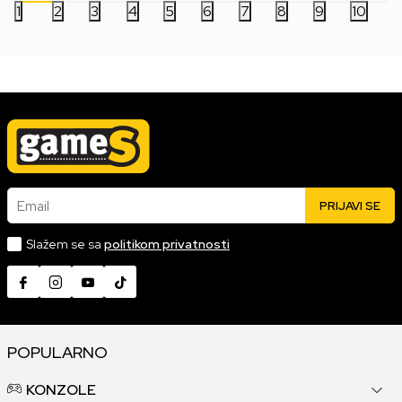
1
2
3
4
5
6
7
8
9
10
Email
PRIJAVI SE
Slažem se sa
politikom privatnosti
POPULARNO
KONZOLE