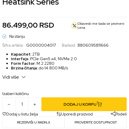
Heatsink Series
86.499,00
RSD
Obavesti me kada se promeni
cena
Na stanju
Šifra artikla:
G0000004017
Barkod:
8806095811666
Kapacitet:
2TB
Interfejs:
PCIe Gen5 x4, NVMe 2.0
Form factor:
M.2 2280
Brzina čitanja:
do 14.800 MB/s
Brzina pisanja:
do 13.400 MB/s
Vidi više
Hladnjak:
Aluminijumski, integrisan
Kompatibilnost:
PC, laptop, PlayStation 5
Izaberi količinu
DODAJ U KORPU
Dodaj u listu želja
Uporedi proizvod
Podeli
REZERVIŠI U RADNJI
PROVERITE DOSTUPNOST