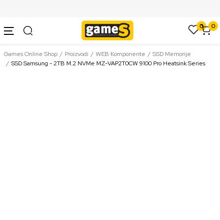
SIGURNO PLAĆANJE PLATNIM KARTICAMA
0
0
Games Online Shop
Proizvodi
WEB Komponente
SSD Memorije
SSD Samsung - 2TB M.2 NVMe MZ-VAP2T0CW 9100 Pro Heatsink Series