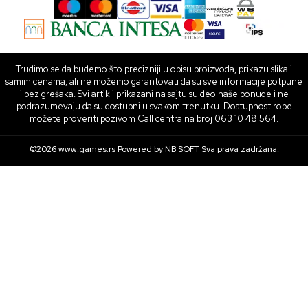
Trudimo se da budemo što precizniji u opisu proizvoda, prikazu slika i
samim cenama, ali ne možemo garantovati da su sve informacije potpune
i bez grešaka. Svi artikli prikazani na sajtu su deo naše ponude i ne
podrazumevaju da su dostupni u svakom trenutku. Dostupnost robe
možete proveriti pozivom Call centra na broj 063 10 48 564.
©2026
www.games.rs
Powered by
NB SOFT
Sva prava zadržana.