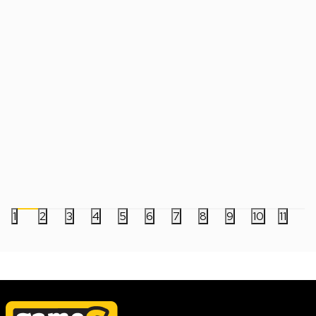
Tastatura Asus X903 Strix Morph 96%
Tastatura Keychron 
Wireless
White/Wood
18.999,00
RSD
18.999,00
RSD
1
2
3
4
5
6
7
8
9
10
11