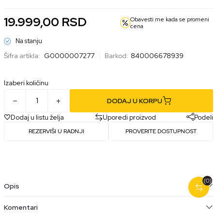
19.999,00
RSD
Obavesti me kada se promeni
cena
Na stanju
Šifra artikla:
G0000007277
Barkod:
840006678939
Izaberi količinu
DODAJ U KORPU
Dodaj u listu želja
Uporedi proizvod
Podeli
REZERVIŠI U RADNJI
PROVERITE DOSTUPNOST
(0)
Opis
Komentari