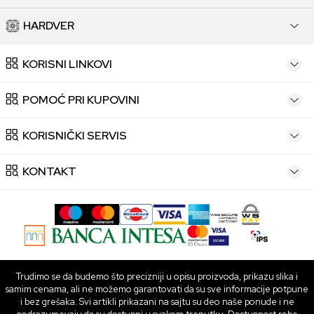
HARDVER
KORISNI LINKOVI
POMOĆ PRI KUPOVINI
KORISNIČKI SERVIS
KONTAKT
Trudimo se da budemo što precizniji u opisu proizvoda, prikazu slika i
samim cenama, ali ne možemo garantovati da su sve informacije potpune
i bez grešaka. Svi artikli prikazani na sajtu su deo naše ponude i ne