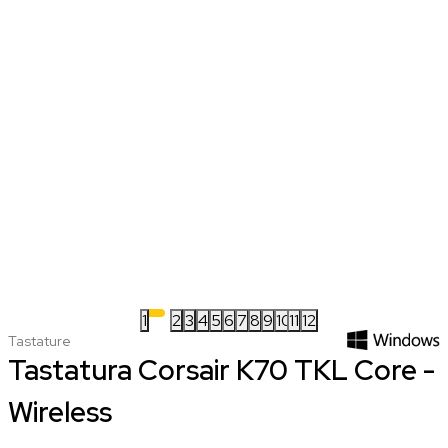
1
2
3
4
5
6
7
8
9
10
11
12
Tastature
Tastatura Corsair K70 TKL Core -
Wireless