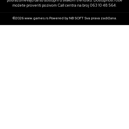
podrazumevaju da su dostupni u svakom trenutku. Dostupnost robe
možete proveriti pozivom Call centra na broj 063 10 48 564.
©2026
www.games.rs
Powered by
NB SOFT
Sva prava zadržana.