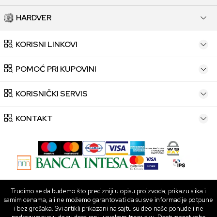
HARDVER
KORISNI LINKOVI
POMOĆ PRI KUPOVINI
KORISNIČKI SERVIS
KONTAKT
Trudimo se da budemo što precizniji u opisu proizvoda, prikazu slika i
samim cenama, ali ne možemo garantovati da su sve informacije potpune
i bez grešaka. Svi artikli prikazani na sajtu su deo naše ponude i ne