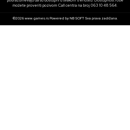
podrazumevaju da su dostupni u svakom trenutku. Dostupnost robe
možete proveriti pozivom Call centra na broj 063 10 48 564.
©2026
www.games.rs
Powered by
NB SOFT
Sva prava zadržana.