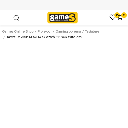
SIGURNO PLAĆANJE PLATNIM KARTICAMA
0
0
Games Online Shop
Proizvodi
Gaming oprema
Tastature
Tastatura Asus M901 ROG Azoth HE 96% Wireless