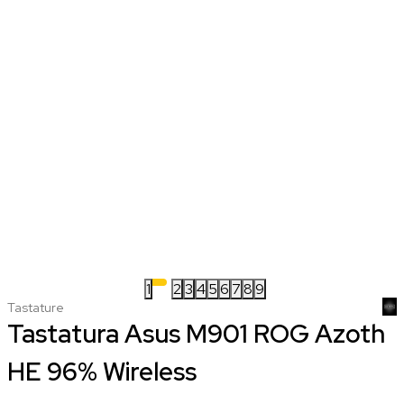
1
2
3
4
5
6
7
8
9
Tastature
Tastatura Asus M901 ROG Azoth
HE 96% Wireless