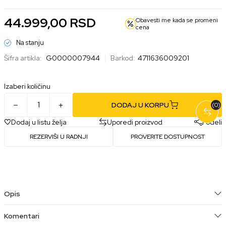
44.999,00
RSD
Obavesti me kada se promeni
cena
Na stanju
Šifra artikla:
G0000007944
Barkod:
4711636009201
Izaberi količinu
DODAJ U KORPU
(0)
Dodaj u listu želja
Uporedi proizvod
Podeli
REZERVIŠI U RADNJI
PROVERITE DOSTUPNOST
Opis
Komentari