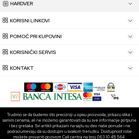
HARDVER
KORISNI LINKOVI
POMOĆ PRI KUPOVINI
KORISNIČKI SERVIS
KONTAKT
Trudimo se da budemo što precizniji u opisu proizvoda, prikazu slika i
samim cenama, ali ne možemo garantovati da su sve informacije potpune
i bez grešaka. Svi artikli prikazani na sajtu su deo naše ponude i ne
podrazumevaju da su dostupni u svakom trenutku. Dostupnost robe
možete proveriti pozivom Call centra na broj 063 10 48 564.