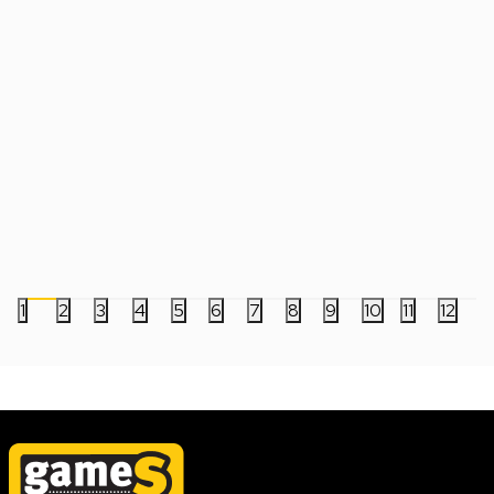
Društvena igra - Naruto - TCG Naruto
Društvena igra - Nar
2nd Edition Team Set - Naruto Uzumaki
2nd Edition Team Set
3.499,00
RSD
3.499,00
RSD
1
2
3
4
5
6
7
8
9
10
11
12