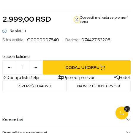
2.999,00
RSD
Obavesti me kada se promeni
cena
Na stanju
Šifra artikla:
G0000007840
Barkod:
074427152208
Izaberi količinu
DODAJ U KORPU
Dodaj u listu želja
Uporedi proizvod
Podeli
REZERVIŠI U RADNJI
PROVERITE DOSTUPNOST
(0)
Komentari
Pronađite u prodavnici