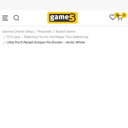
SIGURNO PLAĆANJE PLATNIM KARTICAMA
0
0
Games Online Shop
Proizvodi
Board Game
TCG igre – Pokemon/Yu-Gi-Oh/Magic The Gathering
Ultra Pro 9 Pocket Eclipse Pro Binder - Arctic White