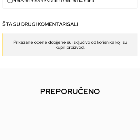
Proizvod možete vratiti u roku od 14 dana.
ŠTA SU DRUGI KOMENTARISALI
Prikazane ocene dobijene su isključivo od korisnika koji su
kupili proizvod.
PREPORUČENO