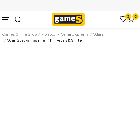
SIGURNO PLAĆANJE PLATNIM KARTICAMA
0
0
Games Online Shop
Proizvodi
Gaming oprema
Volani
Volan Suzuka Flashfire F111 + Pedals & Shifter