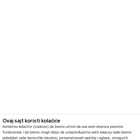
Ovaj sajt koristi kolačiće
Koristimo kolačiće (cookies) da bismo učinili da ova web stranica pravilno
funkcioniše i da bismo mogli dalje da unapređujemo web lokaciju kako bismo
poboljšali vaše korisničko iskustvo, personalizovali sadržaj i oglase, omogućili