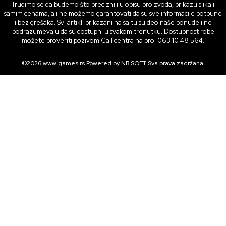
Trudimo se da budemo što precizniji u opisu proizvoda, prikazu slika i
samim cenama, ali ne možemo garantovati da su sve informacije potpune
i bez grešaka. Svi artikli prikazani na sajtu su deo naše ponude i ne
podrazumevaju da su dostupni u svakom trenutku. Dostupnost robe
možete proveriti pozivom Call centra na broj 063 10 48 564.
©2026
www.games.rs
Powered by
NB SOFT
Sva prava zadržana.