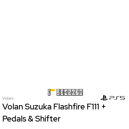
1
2
3
4
5
6
7
8
Volani
Volan Suzuka Flashfire F111 +
Pedals & Shifter