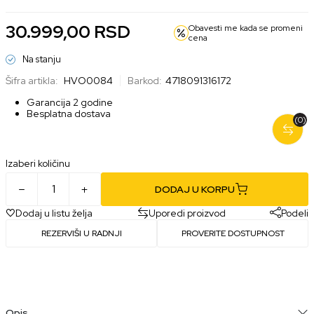
30.999,00
RSD
Obavesti me kada se promeni
cena
Na stanju
Šifra artikla:
HVO0084
Barkod:
4718091316172
Garancija 2 godine
Besplatna dostava
(0)
Izaberi količinu
DODAJ U KORPU
Dodaj u listu želja
Uporedi proizvod
Podeli
REZERVIŠI U RADNJI
PROVERITE DOSTUPNOST
Opis