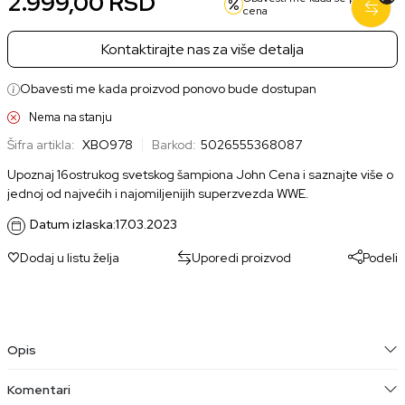
2.999,00
RSD
cena
Kontaktirajte nas za više detalja
Obavesti me kada proizvod ponovo bude dostupan
Nema na stanju
Šifra artikla:
XBO978
Barkod:
5026555368087
Upoznaj 16ostrukog svetskog šampiona John Cena i saznajte više o
jednoj od najvećih i najomiljenijih superzvezda WWE.
Datum izlaska:
17.03.2023
Dodaj u listu želja
Uporedi proizvod
Podeli
Opis
Komentari