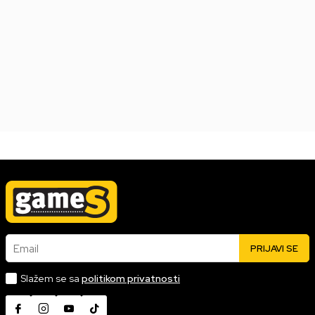
Datum izlaska:
26.04.2024
3.999,00
RSD
Email
PRIJAVI SE
Slažem se sa
politikom privatnosti