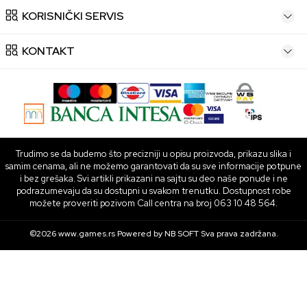
KORISNIČKI SERVIS
KONTAKT
Trudimo se da budemo što precizniji u opisu proizvoda, prikazu slika i
samim cenama, ali ne možemo garantovati da su sve informacije potpune
i bez grešaka. Svi artikli prikazani na sajtu su deo naše ponude i ne
podrazumevaju da su dostupni u svakom trenutku. Dostupnost robe
možete proveriti pozivom Call centra na broj 063 10 48 564.
©2026
www.games.rs
Powered by
NB SOFT
Sva prava zadržana.