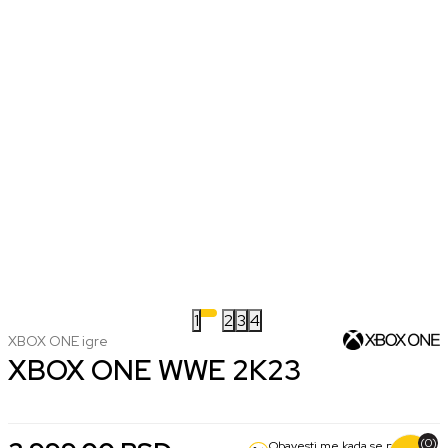
1
2
3
4
XBOX ONE igre
XBOX ONE WWE 2K23
(0)
Obavesti me kada se promeni