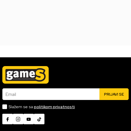
Nova
Korišćena
1.499,00
RSD
Email
PRIJAVI SE
Slažem se sa
politikom privatnosti