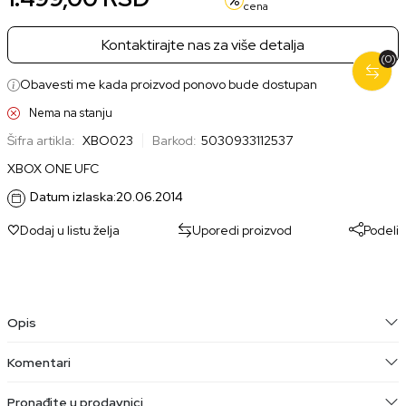
cena
Kontaktirajte nas za više detalja
(0)
Obavesti me kada proizvod ponovo bude dostupan
Nema na stanju
Šifra artikla:
XBO023
Barkod:
5030933112537
XBOX ONE UFC
Datum izlaska:
20.06.2014
Dodaj u listu želja
Uporedi proizvod
Podeli
Opis
Komentari
Pronađite u prodavnici