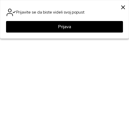
SIGURNO PLAĆANJE PLATNIM KARTICAMA
Prijavite se da biste videli svoj popust
0
0
Prijava
Games Online Shop
Proizvodi
Igre
XBOX ONE igre
XBOX ONE UFC