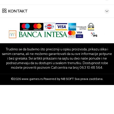
KONTAKT
Trudimo se da budemo što precizniji u opisu proizvoda, prikazu slika i
samim cenama, ali ne možemo garantovati da su sve informacije potpune
i bez grešaka. Svi artikli prikazani na sajtu su deo naše ponude i ne
podrazumevaju da su dostupni u svakom trenutku. Dostupnost robe
možete proveriti pozivom Call centra na broj 063 10 48 564.
©2026
www.games.rs
Powered by
NB SOFT
Sva prava zadržana.