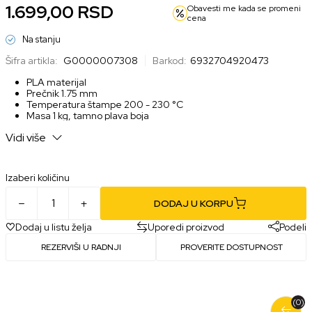
1.699,00
RSD
Obavesti me kada se promeni
cena
Na stanju
Šifra artikla:
G0000007308
Barkod:
6932704920473
PLA materijal
Prečnik 1.75 mm
Temperatura štampe 200 - 230 °C
Masa 1 kg, tamno plava boja
Kompatibilan sa većinom FDM 3D štampača
Vidi više
Izaberi količinu
DODAJ U KORPU
Dodaj u listu želja
Uporedi proizvod
Podeli
REZERVIŠI U RADNJI
PROVERITE DOSTUPNOST
(0)