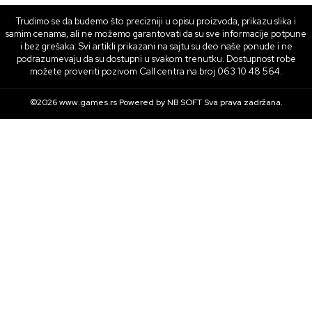
Trudimo se da budemo što precizniji u opisu proizvoda, prikazu slika i
samim cenama, ali ne možemo garantovati da su sve informacije potpune
i bez grešaka. Svi artikli prikazani na sajtu su deo naše ponude i ne
podrazumevaju da su dostupni u svakom trenutku. Dostupnost robe
možete proveriti pozivom Call centra na broj 063 10 48 564.
©2026
www.games.rs
Powered by
NB SOFT
Sva prava zadržana.