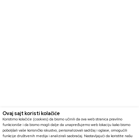
Ovaj sajt koristi kolačiće
Koristimo kolačiće (cookies) da bismo učinili da ova web stranica pravilno
funkcioniše i da bismo mogli dalje da unapređujemo web lokaciju kako bismo
poboljšali vaše korisničko iskustvo, personalizovali sadržaj i oglase, omogućili
funkcije društvenih medija i analizirali saobraćaj. Nastavljajući da koristite našu