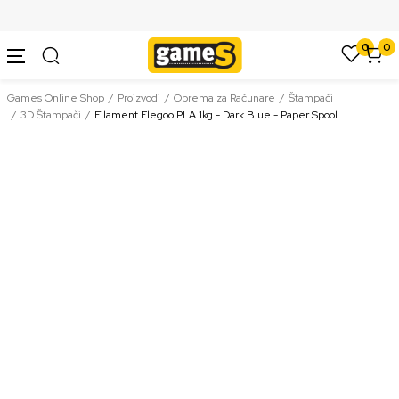
SIGURNO PLAĆANJE PLATNIM KARTICAMA
0
0
Games Online Shop
Proizvodi
Oprema za Računare
Štampači
3D Štampači
Filament Elegoo PLA 1kg - Dark Blue - Paper Spool