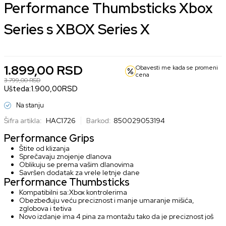
Performance Thumbsticks Xbox
Series s XBOX Series X
1.899,00
RSD
Obavesti me kada se promeni
cena
3.799,00
RSD
Ušteda:
1.900,00
RSD
Na stanju
Šifra artikla:
HAC1726
Barkod:
850029053194
Performance Grips
Štite od klizanja
Sprečavaju znojenje dlanova
Oblikuju se prema vašim dlanovima
Savršen dodatak za vrele letnje dane
Performance Thumbsticks
Kompatibilni sa:Xbox kontrolerima
Obezbeđuju veću preciznost i manje umaranje mišića,
zglobova i tetiva
Novo izdanje ima 4 pina za montažu tako da je preciznost još
veća