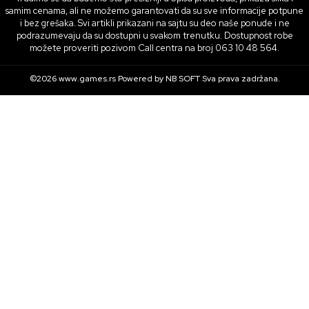
samim cenama, ali ne možemo garantovati da su sve informacije potpune
i bez grešaka. Svi artikli prikazani na sajtu su deo naše ponude i ne
podrazumevaju da su dostupni u svakom trenutku. Dostupnost robe
možete proveriti pozivom Call centra na broj 063 10 48 564.
©2026
www.games.rs
Powered by
NB SOFT
Sva prava zadržana.