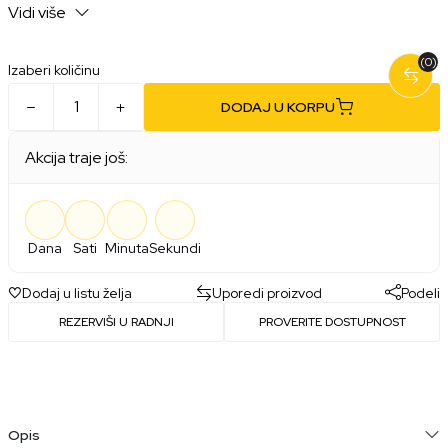
Vidi više
(0)
Izaberi količinu
DODAJ U KORPU
Akcija traje još:
Dana
Sati
Minuta
Sekundi
Dodaj u listu želja
Uporedi proizvod
Podeli
REZERVIŠI U RADNJI
PROVERITE DOSTUPNOST
Opis