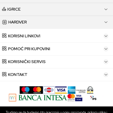
IGRICE
HARDVER
KORISNI LINKOVI
POMOĆ PRI KUPOVINI
KORISNIČKI SERVIS
KONTAKT
Trudimo se da budemo što precizniji u opisu proizvoda, prikazu slika i