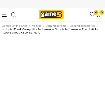
SIGURNO PLAĆANJE PLATNIM KARTICAMA
0
0
Games Online Shop
Proizvodi
Gaming oprema
Gaming accessories
KontrolFreek Galaxy Kit - Performance Grips & Performance Thumbsticks
Xbox Series s XBOX Series X