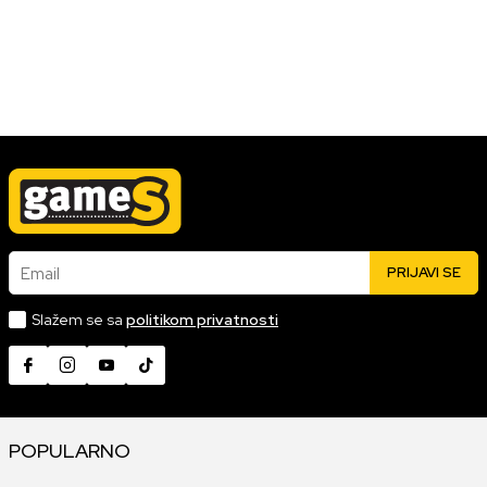
Igranje jeste zabava i umetnost samo po sebi, ali poneki savet
je uvek dobrodošao.
04.07.2023
Pročitaj više
Email
PRIJAVI SE
Slažem se sa
politikom privatnosti
POPULARNO