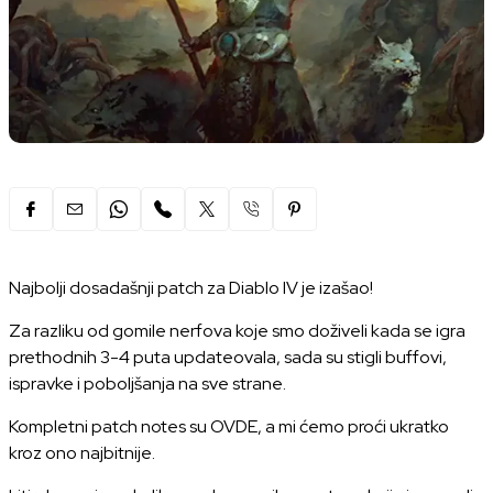
Najbolji dosadašnji patch za Diablo IV je izašao!
Za razliku od gomile nerfova koje smo doživeli kada se igra
prethodnih 3-4 puta updateovala, sada su stigli buffovi,
ispravke i poboljšanja na sve strane.
Kompletni patch notes su
OVDE
, a mi ćemo proći ukratko
kroz ono najbitnije.