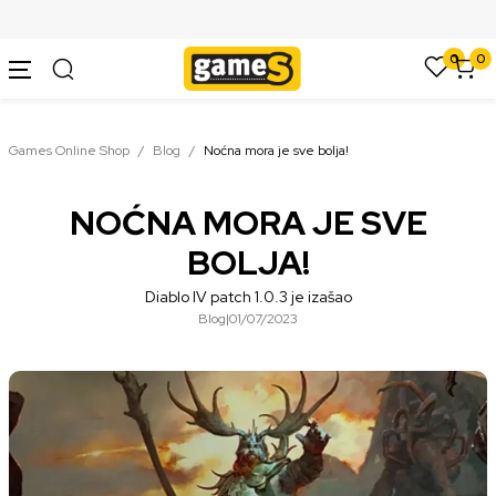
SIGURNO PLAĆANJE PLATNIM KARTICAMA
0
0
Games Online Shop
Blog
Noćna mora je sve bolja!
NOĆNA MORA JE SVE
BOLJA!
Diablo IV patch 1.0.3 je izašao
Blog
|
01/07/2023