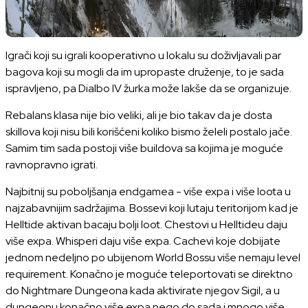
Igrači koji su igrali kooperativno u lokalu su doživljavali par
bagova koji su mogli da im upropaste druženje, to je sada
ispravljeno, pa Dialbo IV žurka može lakše da se organizuje.
Rebalans klasa nije bio veliki, ali je bio takav da je dosta
skillova koji nisu bili korišćeni koliko bismo želeli postalo jače.
Samim tim sada postoji više buildova sa kojima je moguće
ravnopravno igrati.
Najbitnij su poboljšanja endgamea - više expa i više loota u
najzabavnijim sadržajima. Bossevi koji lutaju teritorijom kad je
Helltide aktivan bacaju bolji loot. Chestovi u Helltideu daju
više expa. Whisperi daju više expa. Cachevi koje dobijate
jednom nedeljno po ubijenom World Bossu više nemaju level
requirement. Konačno je moguće teleportovati se direktno
do Nightmare Dungeona kada aktivirate njegov Sigil, a u
dungeonu konačno više expa nego do sada i mnogo više