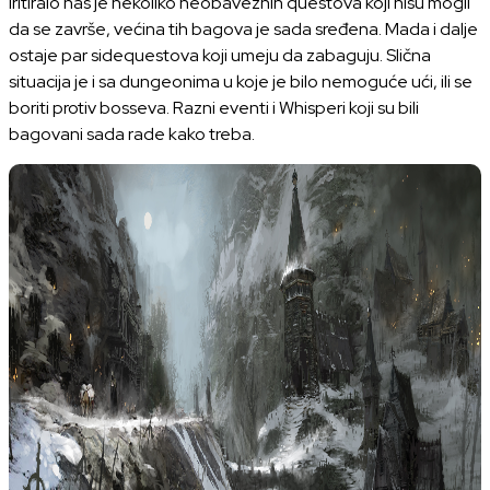
Iritiralo nas je nekoliko neobaveznih questova koji nisu mogli
da se završe, većina tih bagova je sada sređena. Mada i dalje
ostaje par sidequestova koji umeju da zabaguju. Slična
situacija je i sa dungeonima u koje je bilo nemoguće ući, ili se
boriti protiv bosseva. Razni eventi i Whisperi koji su bili
bagovani sada rade kako treba.