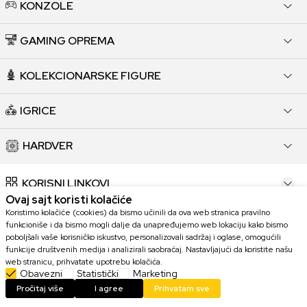
KONZOLE
GAMING OPREMA
KOLEKCIONARSKE FIGURE
IGRICE
HARDVER
KORISNI LINKOVI
Ovaj sajt koristi kolačiće
Koristimo kolačiće (cookies) da bismo učinili da ova web stranica pravilno
POMOĆ PRI KUPOVINI
funkcioniše i da bismo mogli dalje da unapređujemo web lokaciju kako bismo
poboljšali vaše korisničko iskustvo, personalizovali sadržaj i oglase, omogućili
funkcije društvenih medija i analizirali saobraćaj. Nastavljajući da koristite našu
KORISNIČKI SERVIS
web stranicu, prihvatate upotrebu kolačića.
Obavezni
Statistički
Marketing
KONTAKT
Pročitaj više
I agree
Prihvatam sve