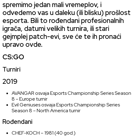
spremimo jedan mali vremeplov, i
odvedemo vas u daleku (ili blisku) prošlost
esporta. Bili to rođendani profesionalnih
igrača, datumi velikih turnira, ili stari
gejmplej patch-evi, sve će te ih pronaći
upravo ovde.
CS:GO
Turniri
2019
AVANGAR
osvaja
Esports Championship Series Season
8 – Europe
turnir
Evil Geniuses
osvaja
Esports Championship Series
Season 8 – North America
turnir
Rođendani
CHEF-KOCH
– 1981 (40 god.)