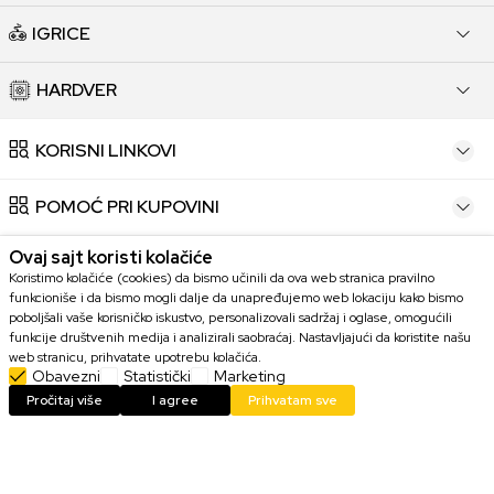
IGRICE
HARDVER
KORISNI LINKOVI
POMOĆ PRI KUPOVINI
Ovaj sajt koristi kolačiće
KORISNIČKI SERVIS
Koristimo kolačiće (cookies) da bismo učinili da ova web stranica pravilno
funkcioniše i da bismo mogli dalje da unapređujemo web lokaciju kako bismo
KONTAKT
poboljšali vaše korisničko iskustvo, personalizovali sadržaj i oglase, omogućili
funkcije društvenih medija i analizirali saobraćaj. Nastavljajući da koristite našu
web stranicu, prihvatate upotrebu kolačića.
Obavezni
Statistički
Marketing
Pročitaj više
I agree
Prihvatam sve
Trudimo se da budemo što precizniji u opisu proizvoda, prikazu slika i