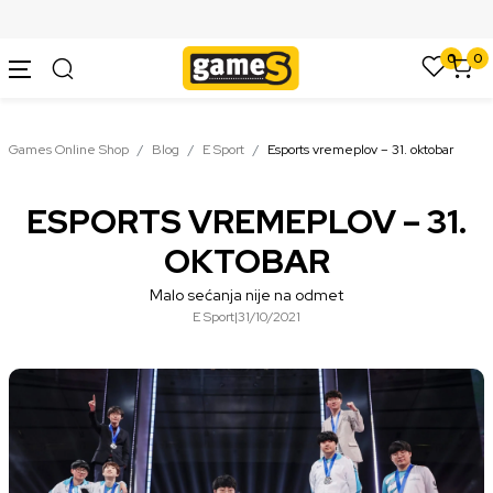
SIGURNO PLAĆANJE PLATNIM KARTICAMA
0
0
Games Online Shop
Blog
E Sport
Esports vremeplov – 31. oktobar
ESPORTS VREMEPLOV – 31.
OKTOBAR
Malo sećanja nije na odmet
E Sport
|
31/10/2021