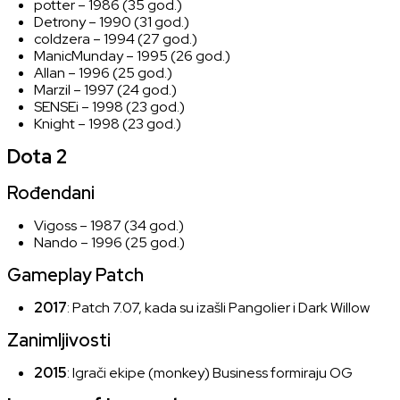
potter
– 1986 (35 god.)
Detrony
– 1990 (31 god.)
coldzera
– 1994 (27 god.)
ManicMunday
– 1995 (26 god.)
Allan
– 1996 (25 god.)
Marzil
– 1997 (24 god.)
SENSEi
– 1998 (23 god.)
Knight
– 1998 (23 god.)
Dota 2
Rođendani
Vigoss
– 1987 (34 god.)
Nando
– 1996 (25 god.)
Gameplay Patch
2017
:
Patch 7.07
, kada su izašli
Pangolier
i
Dark Willow
Zanimljivosti
2015
: Igrači ekipe
(monke
y)
Business
formiraju
OG