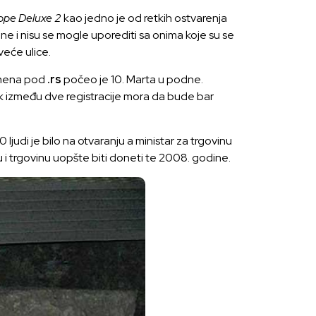
ope Deluxe 2
kao jedno je od retkih ostvarenja
ne i nisu se mogle uporediti sa onima koje su se
veće ulice.
omena pod
.rs
počeo je 10. Marta u podne.
mak između dve registracije mora da bude bar
ljudi je bilo na otvaranju a ministar za trgovinu
u i trgovinu uopšte biti doneti te 2008. godine.