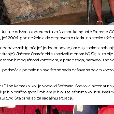
 Juna je održana konferencija za štampu kompanije Extreme CC n
, još 2004. godine želela da pregovara o ulasku na srpsko tržište
u neobaveznih igrača još jednom inovacijom pa je nakon mahanja
siranje).
Balance Board
neki su nazivali imenom
Wii Fit,
ali to nij
snovnih mogućnosti kontrolera, a pored toga, naravno, zabavi
la i podsećala pomalo na ovo što se sada dešava sa novim konzol
n Karmaka, koji je vodio id Software. Stavio je akcenat na jo
je bio prilično spor. Problem je bio u telefonima koji nisu imali p
i BREW. Šta bi rekao za sadašnju situaciju?