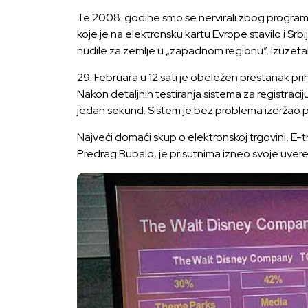
Te 2008. godine smo se nervirali zbog programa za
koje je na elektronsku kartu Evrope stavilo i Sr
nudile za zemlje u „zapadnom regionu”. Izuzeta
29. Februara u 12 sati je obeležen prestanak p
Nakon detaljnih testiranja sistema za registraci
jedan sekund. Sistem je bez problema izdržao p
Najveći domaći skup o elektronskoj trgovini, E-tr
Predrag Bubalo, je prisutnima izneo svoje uvere