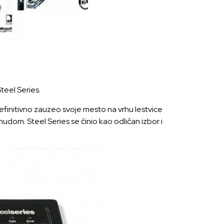
teel Series.
definitivno zauzeo svoje mesto na vrhu lestvice
udom. Steel Series se činio kao odličan izbor i