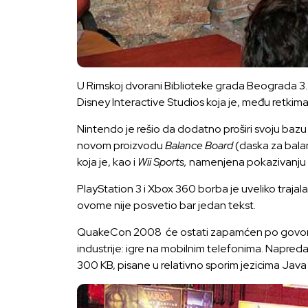
U Rimskoj dvorani Biblioteke grada Beograda 3.
Disney Interactive Studios koja je, među retkima
Nintendo je rešio da dodatno proširi svoju baz
novom proizvodu
Balance Board
(daska za balan
koja je, kao i
Wii Sports,
namenjena pokazivanju o
PlayStation 3 i Xbox 360 borba je uveliko traja
ovome nije posvetio bar jedan tekst.
QuakeCon 2008 će ostati zapamćen po govoru Džo
industrije: igre na mobilnim telefonima. Napredak 
300 KB, pisane u relativno sporim jezicima Java 