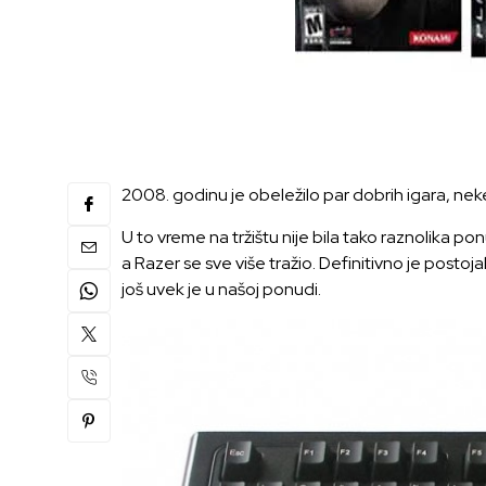
2008. godinu je obeležilo par dobrih igara, nek
U to vreme na tržištu nije bila tako raznolika p
a Razer se sve više tražio. Definitivno je post
još uvek je u našoj ponudi.