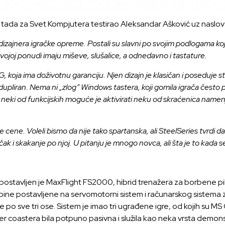
je tada za Svet Kompjutera testirao Aleksandar Ašković uz naslo
 dizajnera igračke opreme. Postali su slavni po svojim podlogama ko
svojoj ponudi imaju miševe, slušalice, a odnedavno i tastature.
, koja ima doživotnu garanciju. Njen dizajn je klasičan i poseduje 
 dupliran. Nema ni „zlog” Windows tastera, koji gomila igrača često 
 neki od funkcijskih moguće je aktivirati neku od skraćenica namenjen
cene. Voleli bismo da nije tako spartanska, ali SteelSeries tvrdi da
a čak i skakanje po njoj. U pitanju je mnogo novca, ali šta je to kad
stavljen je MaxFlight FS2000, hibrid trenažera za borbene pilo
ine postavljene na servomotorni sistem i računarskog sistema z
 po sve tri ose. Sistem je imao tri ugrađene igre, od kojih su MS
ller coastera bila potpuno pasivna i služila kao neka vrsta demons