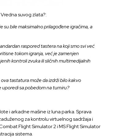
v
Vredna suvog zlata?
:
je su bile maksimalno prilagođene igračima, a
standardan raspored tastera na koji smo svi već
pritisne tokom igranja, već je zamenjen
ih kontroli zvuka ili sličnih multimedijalnih
 ova tastatura može da izdrži bilo kakvo
a se uporedi sa pobedom na turniru?
te i arkadne mašine iz luna parka. Sprava
aduženog za kontrolu virtuelnog sadržaja i
 Combat Flight Simulator 2 i MS Flight Simulator
tracija sistema.