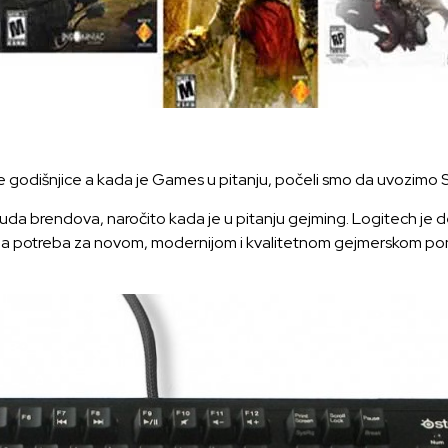
e godišnjice a kada je Games u pitanju, počeli smo da uvozimo S
onuda brendova, naročito kada je u pitanju gejming. Logitech je 
ojala potreba za novom, modernijom i kvalitetnom gejmerskom pon