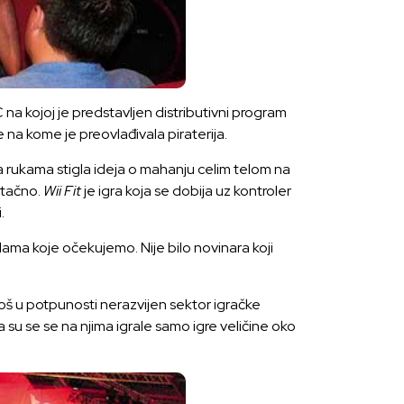
a kojoj je predstavljen distributivni program
 na kome je preovlađivala piraterija.
 rukama stigla ideja o mahanju celim telom na
e tačno.
Wii Fit
je igra koja se dobija uz kontroler
.
ama koje očekujemo. Nije bilo novinara koji
š u potpunosti nerazvijen sektor igračke
a su se se na njima igrale samo igre veličine oko