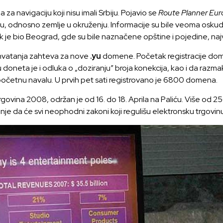
 navigaciju koji nisu imali Srbiju. Pojavio se
Route Planner Eur
biju, odnosno zemlje u okruženju. Informacije su bile veoma oskud
k je bio Beograd, gde su bile naznačene opštine i pojedine, naj
rihvatanja zahteva za nove
.yu
domene. Početak registracije d
ju doneta je i odluka o „doziranju” broja konekcija, kao i da raz
očetnu navalu. U prvih pet sati registrovano je 6800 domena.
govina 2008, održan je od 16. do 18. Aprila na Paliću. Više od 250 
nje da će svi neophodni zakoni koji regulišu elektronsku trgovin