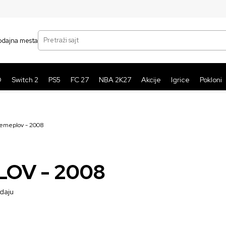
SIGURNO PLAĆANJE PLATNIM KARTICAMA
BE
Pretraži sajt
odajna mesta
O
Switch 2
PS5
FC 27
NBA 2K27
Akcije
Igrice
Pokloni
emeplov - 2008
OV - 2008
odaju