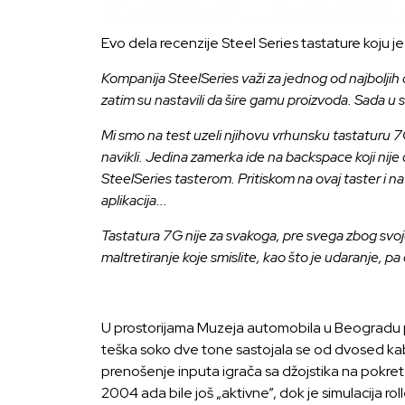
Evo dela recenzije Steel Series tastature koju 
Kompanija SteelSeries važi za jednog od najboljih
zatim su nastavili da šire gamu proizvoda. Sada u 
Mi smo na test uzeli njihovu vrhunsku tastaturu 7G
navikli. Jedina zamerka ide na backspace koji nije
SteelSeries tasterom. Pritiskom na ovaj taster i na
aplikacija...
Tastatura 7G nije za svakoga, pre svega zbog svoje 
maltretiranje koje smislite, kao što je udaranje, p
U prostorijama Muzeja automobila u Beogradu po
teška soko dve tone sastojala se od dvosed kab
prenošenje inputa igrača sa džojstika na pokrete
2004 ada bile još „aktivne”, dok je simulacija ro